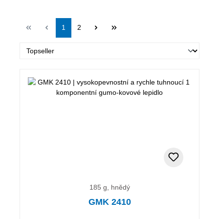
Strana
Strana
1
2
185 g, hnědý
GMK 2410