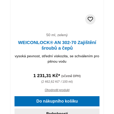
50 ml, zelený
WEICONLOCK® AN 302-70 Zajištění
šroubů a čepů
vysoká pevnost, střední viskozita, se schválením pro
pitnou vodu
1 231,31 Kč*
(včetně DPH)
(2 462,62 Kč* / 100 ml)
Ohodnotit produkt
Do nákupního košíku
Podrobnosti