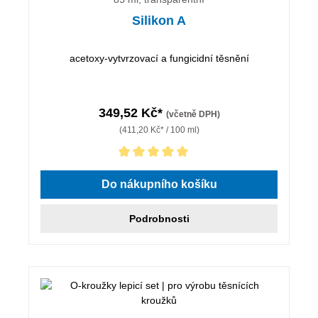
Silikon A
acetoxy-vytvrzovací a fungicidní těsnění
349,52 Kč*
(včetně DPH)
(411,20 Kč* / 100 ml)
Průměrné hodnocení 5 z 5 hvězd
Do nákupního košíku
Podrobnosti