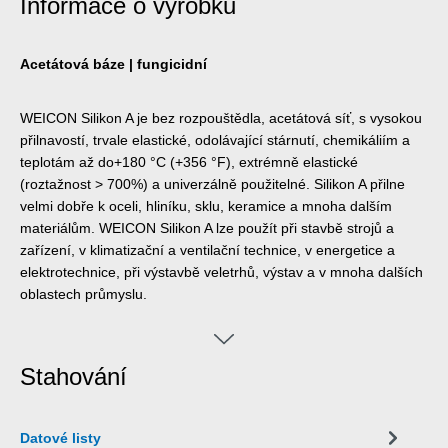
Informace o výrobku
Acetátová báze | fungicidní
WEICON Silikon A je bez rozpouštědla, acetátová síť, s vysokou
přilnavostí, trvale elastické, odolávající stárnutí, chemikáliím a
teplotám až do+180 °C (+356 °F), extrémně elastické
(roztažnost > 700%) a univerzálně použitelné. Silikon A přilne
velmi dobře k oceli, hliníku, sklu, keramice a mnoha dalším
materiálům. WEICON Silikon A lze použít při stavbě strojů a
zařízení, v klimatizační a ventilační technice, v energetice a
elektrotechnice, při výstavbě veletrhů, výstav a v mnoha dalších
oblastech průmyslu.
Stahování
Datové listy