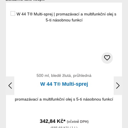
500 ml, bledě žlutá, průhledná
W 44 T® Multi-sprej
promazávací a multifunkční olej s 5-ti násobnou funkcí
342,84 Kč*
(včetně DPH)
(685,68 Kč* / 1 L)