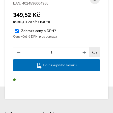
Přidat
EAN:
4024596004958
349,52 Kč
Běžná cena:
85 ml
(411,20 Kč* / 100 ml)
Zobrazit ceny s DPH?
Ceny včetně DPH, plus doprava
Množs
kus
Do nákupního košíku