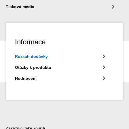
Tisková média
Informace
Rozsah dodávky
Otázky k produktu
Hodnocení
Přeskočit galerii produktů
Zákazníci také koupili