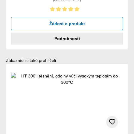
Průměrné hodnocení 5 z 5 hvězd
Žádost o produkt
Podrobnosti
Přeskočit galerii produktů
Zákazníci si také prohlíželi