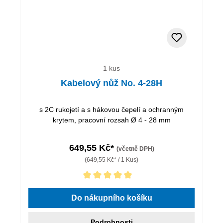
1 kus
Kabelový nůž No. 4-28H
s 2C rukojetí a s hákovou čepelí a ochranným
krytem, pracovní rozsah Ø 4 - 28 mm
649,55 Kč*
(včetně DPH)
(649,55 Kč* / 1 Kus)
Průměrné hodnocení 5 z 5 hvězd
Do nákupního košíku
Podrobnosti