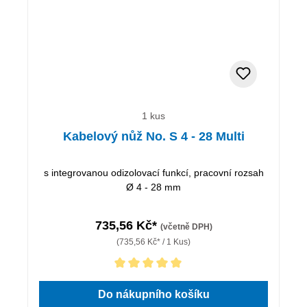
1 kus
Kabelový nůž No. S 4 - 28 Multi
s integrovanou odizolovací funkcí, pracovní rozsah
Ø 4 - 28 mm
735,56 Kč*
(včetně DPH)
(735,56 Kč* / 1 Kus)
Průměrné hodnocení 5 z 5 hvězd
Do nákupního košíku