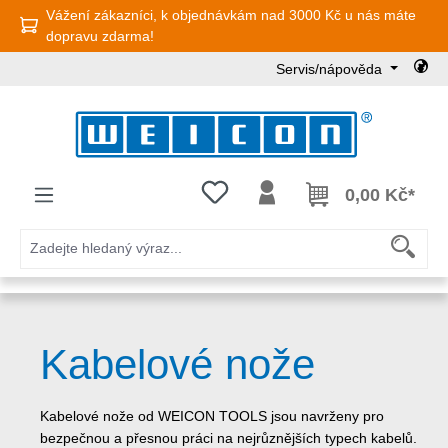
Vážení zákazníci, k objednávkám nad 3000 Kč u nás máte
Přejít na hlavní obsah
dopravu zdarma!
Servis/nápověda
Máte 0 položky v seznamu přání
0,00 Kč*
Kabelové nože
Kabelové nože od WEICON TOOLS jsou navrženy pro
bezpečnou a přesnou práci na nejrůznějších typech kabelů.