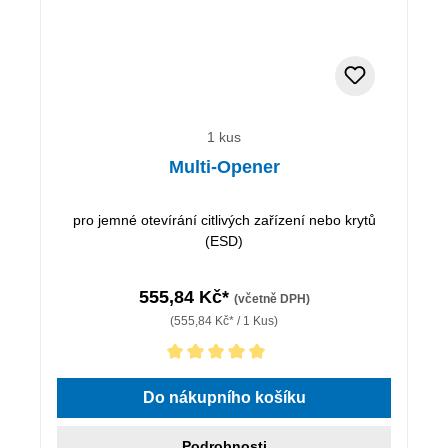
1 kus
Multi-Opener
pro jemné otevírání citlivých zařízení nebo krytů
(ESD)
555,84 Kč*
(včetně DPH)
(555,84 Kč* / 1 Kus)
Průměrné hodnocení 5 z 5 hvězd
Do nákupního košíku
Podrobnosti