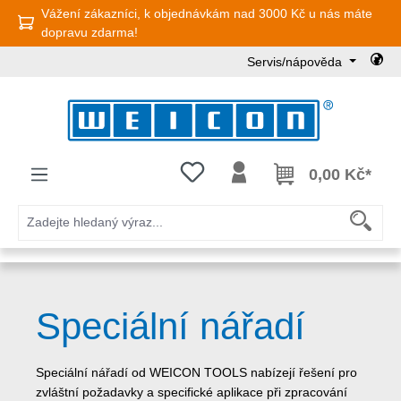
Vážení zákazníci, k objednávkám nad 3000 Kč u nás máte
Přejít na hlavní obsah
dopravu zdarma!
Servis/nápověda
Máte 0 položky v seznamu přání
0,00 Kč*
Speciální nářadí
Speciální nářadí od WEICON TOOLS nabízejí řešení pro
zvláštní požadavky a specifické aplikace při zpracování