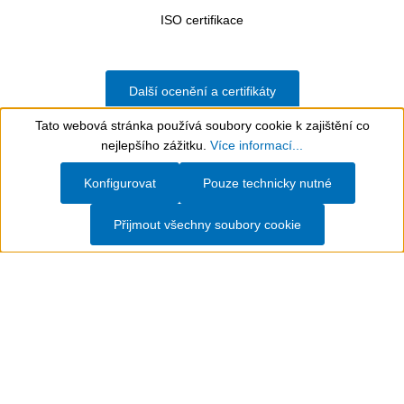
ISO certifikace
Další ocenění a certifikáty
Tato webová stránka používá soubory cookie k zajištění co
Show toolbar
nejlepšího zážitku.
Více informací...
Konfigurovat
Pouze technicky nutné
WEICON - Technická řešení pro výrobu,
údržbu, opravy a servis
Přijmout všechny soubory cookie
Společnost
WEICON
vyvíjí a vyrábí specializované
chemické produkty pro průmyslové aplikace již od roku
1947. Její portfolio výrobků zahrnuje
lepidla a
těsnicí
materiály,
technické spreje
,
vysoce výkonná
maziva
a
montážní pasty
pro průmysl, řemeslníky a kutily.
Kromě toho WEICON nabízí řadu speciálně
vyvinutého
NÁŘADÍ
pro elektroinstalaci a zpracování
kabelů, včetně řešení