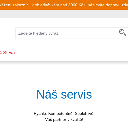
Vážení zákazníci, k objednávkám nad 3000 Kč u nás máte dopravu zd
% Sleva
Náš servis
Rychle. Kompetentně. Spolehlivě.
Váš partner v kvalitě!