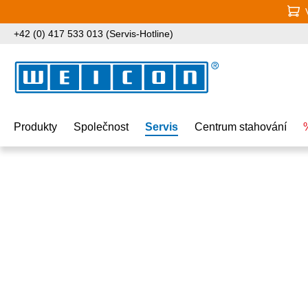
jít na hlavní obsah
Přeskočit na vyhledávání
Přeskočit na hlavní navigaci
+42 (0) 417 533 013 (Servis-Hotline)
Produkty
Společnost
Servis
Centrum stahování