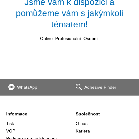
Jsme vám k dispozici a
pomůžeme vám s jakýmkoli
tématem!
Online. Profesionální. Osobní.
WhatsApp
Adhesive Finder
Informace
Společnost
Tisk
O nás
VOP
Kariéra
Podmínky pro odstoupení