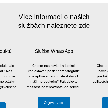
Více informací o našich
službách naleznete zde
duktů
Služba WhatsApp
odukt, ale
Chcete nás kdykoli a kdekoli
Chcete-
dat? Náš
kontaktovat, poslat nám fotografie
novink
ám pomůže.
své aplikace nebo máte dotazy k
produk
vné otázky
našim produktům? Pak objevte
aplikacích
 Vyzkoušejte
možnosti našehoWhatsApp servisu.
Objevte více