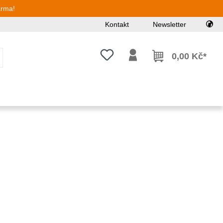
arma!
Kontakt
Newsletter
Máte 0 položky v seznamu přání
0,00 Kč*