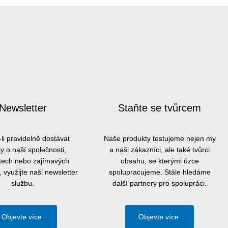
Newsletter
Staňte se tvůrcem
li pravidelně dostávat
Naše produkty testujeme nejen my
y o naší společnosti,
a naši zákazníci, ale také tvůrci
tech nebo zajímavých
obsahu, se kterými úzce
, využijte naši newsletter
spolupracujeme. Stále hledáme
službu.
další partnery pro spolupráci.
Objevte více
Objevte více