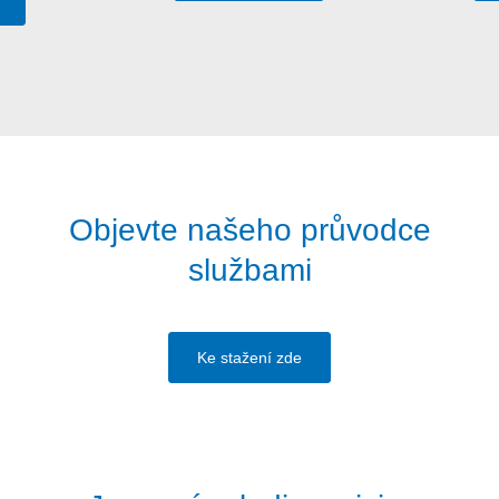
Objevte našeho průvodce
službami
Ke stažení zde