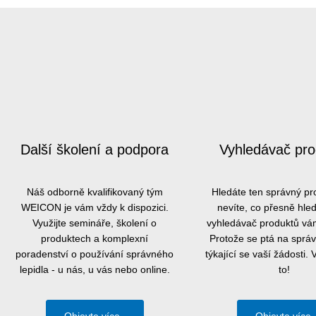
Další školení a podpora
Vyhledávač pro
Náš odborně kvalifikovaný tým
Hledáte ten správný pr
WEICON je vám vždy k dispozici.
nevíte, co přesně hle
Využijte semináře, školení o
vyhledávač produktů v
produktech a komplexní
Protože se ptá na sprá
poradenství o používání správného
týkající se vaší žádosti.
lepidla - u nás, u vás nebo online.
to!
Objevte více
Objevte více