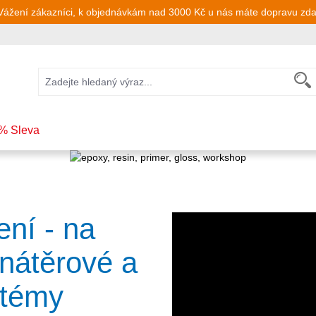
Vážení zákazníci, k objednávkám nad 3000 Kč u nás máte dopravu zd
% Sleva
ní - na
 nátěrové a
stémy