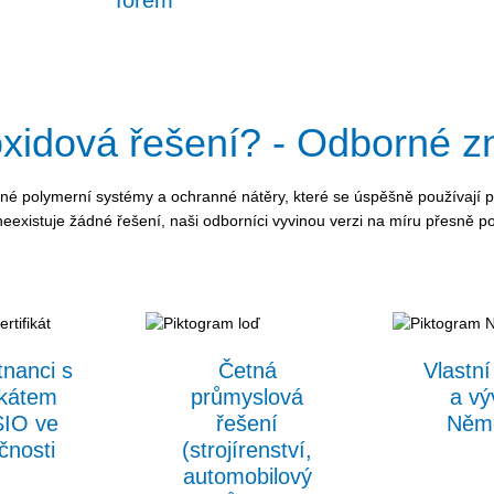
forem
dová řešení? - Odborné zna
 polymerní systémy a ochranné nátěry, které se úspěšně používají po
neexistuje žádné řešení, naši odborníci vyvinou verzi na míru přesně p
nanci s
Četná
Vlastní
fikátem
průmyslová
a vý
IO ve
řešení
Něm
čnosti
(strojírenství,
automobilový