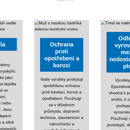
Odl
la
Ochrana
vyrov
proti
mez
opotřebení a
nedost
korozi
stémy
pl
ryskyřic
aké jako
Naše výrobky poskytují
Výrobk
á lepidla
spolehlivou ochranu
Epoxidová
ad ve
proti kavitaci, korozi a
vhodná k pou
ství,
opotřebení. Používají
směsi, k 
í nebo
se v těžebním
podsyp
í. Jsou
průmyslu, dopravní
vyrovnáv
 lepení
technice, stavebnictví a
Používají 
 a silně
námořnictví a
prototypů, 
kovových