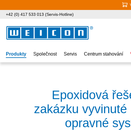
jít na hlavní obsah
Přeskočit na vyhledávání
Přeskočit na hlavní navigaci
+42 (0) 417 533 013 (Servis-Hotline)
Produkty
Společnost
Servis
Centrum stahování
Epoxidová řeše
zakázku vyvinuté
opravné sy