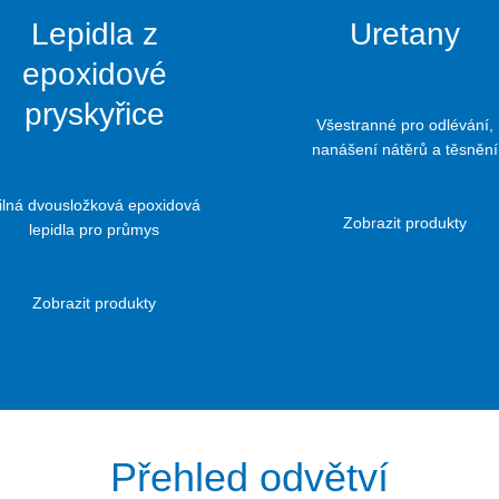
Lepidla z
Uretany
Váš odborník na systémy epoxidových
epoxidové
pryskyřic
pryskyřice
Máte speciální aplikaci a nemůžete najít ten
Všestranné pro odlévání,
správný produkt? Budemeho vyvíjet společně s
nanášení nátěrů a těsnění
vámi.
ilná dvousložková epoxidová
Zobrazit produkty
lepidla pro průmys
Rezervujte si schůzku nyní
Zobrazit produkty
Přehled odvětví