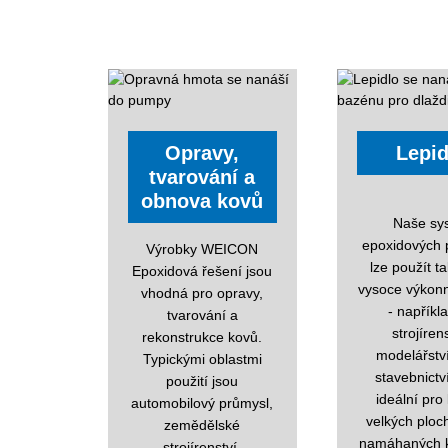
Opravy,
Lepid
tvarování a
obnova kovů
Naše sy
epoxidových p
Výrobky WEICON
lze použít t
Epoxidová řešení jsou
vysoce výkonn
vhodná pro opravy,
- napříkl
tvarování a
strojíren
rekonstrukce kovů.
modelářstv
Typickými oblastmi
stavebnictv
použití jsou
ideální pro
automobilový průmysl,
velkých ploch
zemědělské
namáhaných 
strojírenství,