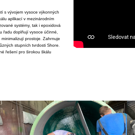
tí s vývojem vysoce výkonných
kálu aplikací v mezinárodním
zované systémy, tak i epoxidová
u řadu doplňují vysoce účinné,
 minimalizují prostoje. Zahrnuje
ůzných stupních tvrdosti Shore.
 řešení pro širokou škálu