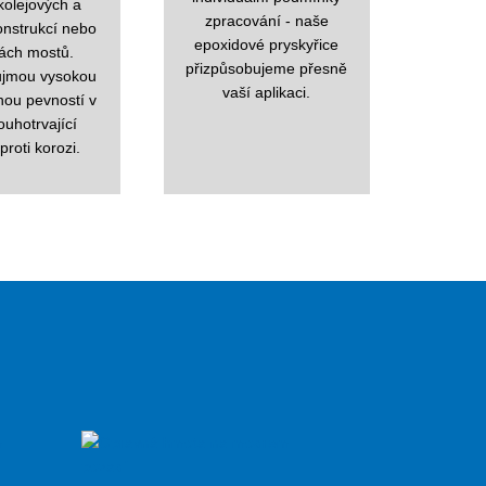
kolejových a
zpracování - naše
onstrukcí nebo
epoxidové pryskyřice
vách mostů.
přizpůsobujeme přesně
ujmou vysokou
vaší aplikaci.
lnou pevností v
ouhotrvající
roti korozi.