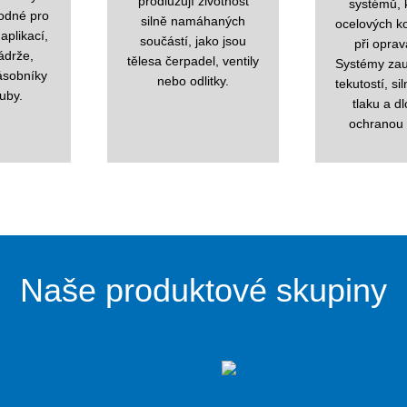
prodlužují životnost
systémů, 
hodné pro
silně namáhaných
ocelových k
aplikací,
součástí, jako jsou
při opra
ádrže,
tělesa čerpadel, ventily
Systémy za
ásobníky
nebo odlitky.
tekutostí, si
uby.
tlaku a dl
ochranou p
×
Naše produktové skupiny