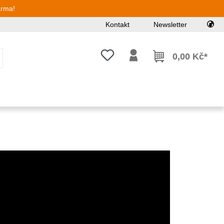
arma!
Kontakt
Newsletter
Máte 0 položky v seznamu přání
0,00 Kč*