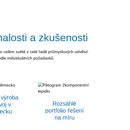
losti a zkušenosti
 celém světě v celé řadě průmyslových odvětví.
odle individuálních požadavků.
 výroba
Rozsáhlé
voj v
portfolio řešení
ecku
na míru