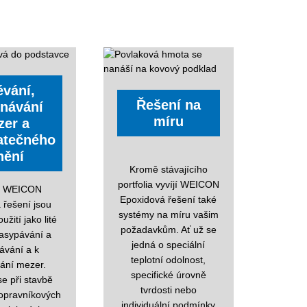
évání,
Řešení na
návání
míru
er a
atečného
nění
Kromě stávajícího
portfolia vyvíjí WEICON
y WEICON
Epoxidová řešení také
 řešení jsou
systémy na míru vašim
žití jako lité
požadavkům. Ať už se
zasypávání a
jedná o speciální
ávání a k
teplotní odolnost,
ání mezer.
specifické úrovně
se při stavbě
tvrdosti nebo
dopravníkových
individuální podmínky