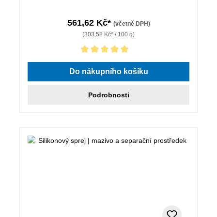
561,62 Kč*
(včetně DPH)
(303,58 Kč* / 100 g)
Průměrné hodnocení 5 z 5 hvězd
Do nákupního košíku
Podrobnosti