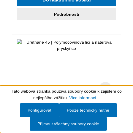
Podrobnosti
Tato webová stránka používá soubory cookie k zajištění co
Show toolbar
nejlepšího zážitku.
Více informací...
0,5 kg, světle béžový
Konfigurovat
Pouze technicky nutné
Urethane 45
Přijmout všechny soubory cookie
Polymočovinová licí a nátěrová pryskyřice