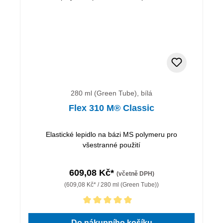
280 ml (Green Tube), bílá
Flex 310 M® Classic
Elastické lepidlo na bázi MS polymeru pro
všestranné použití
609,08 Kč*
(včetně DPH)
(609,08 Kč* / 280 ml (Green Tube))
Průměrné hodnocení 5 z 5 hvězd
Do nákupního košíku