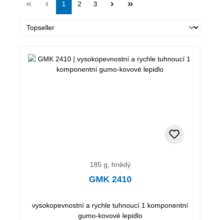
Strana
Strana
Strana
1
2
3
185 g, hnědý
GMK 2410
vysokopevnostní a rychle tuhnoucí 1 komponentní
gumo-kovové lepidlo