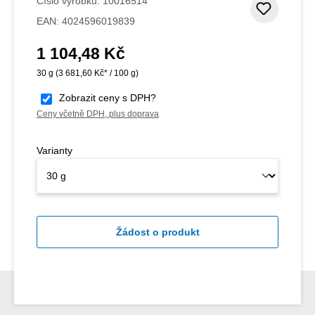
Číslo výrobku:
10016514
Přidat
EAN:
4024596019839
1 104,48 Kč
Běžná cena:
30 g
(3 681,60 Kč* / 100 g)
Zobrazit ceny s DPH?
Ceny včetně DPH, plus doprava
Varianty
Žádost o produkt