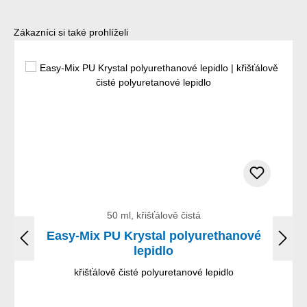
Přeskočit galerii produktů
Zákazníci si také prohlíželi
50 ml, křišťálově čistá
Easy-Mix PU Krystal polyurethanové
lepidlo
křišťálově čisté polyuretanové lepidlo