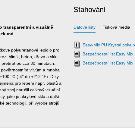
Stahování
o transparentní a vizuálně
Datové listy
Tisková média
 sekund
Easy-Mix PU Krystal polyure
kové polyuretanové lepidlo pro
Bezpečnostní list Easy Mix
ez, hliník, beton, dřevo a sklo.
Bezpečnostní list Easy Mix
a přetírat po cca 30 minutách.
či povětrnostním vlivům a mnoha
 +100 °C (-4° do +212 °F). Díky
ejména pro lepení např. plastů a
ený spoj narušil celkový vizuální
ty, jako je akrylové sklo a další
ké technologii, při výrobě strojů,
oserií a vozidel, při výstavách a
 nutný pro zpracování produktů