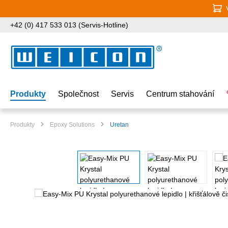
jít na hlavní obsah
Přeskočit na vyhledávání
Přeskočit na hlavní navigaci
+42 (0) 417 533 013 (Servis-Hotline)
Produkty
Společnost
Servis
Centrum stahování
Produkty
Epoxy Solutions
Uretan
Přeskočit galerii obrázků