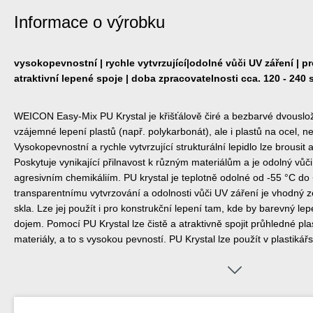
Informace o výrobku
vysokopevnostní | rychle vytvrzující|odolné vůči UV záření | pr
atraktivní lepené spoje | doba zpracovatelnosti cca. 120 - 240
WEICON Easy-Mix PU Krystal je křišťálově čiré a bezbarvé dvouslož
vzájemné lepení plastů (např. polykarbonát), ale i plastů na ocel, ner
Vysokopevnostní a rychle vytvrzující strukturální lepidlo lze brousit 
Poskytuje vynikající přilnavost k různým materiálům a je odolný vů
agresivním chemikáliím. PU krystal je teplotně odolné od -55 °C do
transparentnímu vytvrzování a odolnosti vůči UV záření je vhodný z
skla. Lze jej použít i pro konstrukční lepení tam, kde by barevný lep
dojem. Pomocí PU Krystal lze čistě a atraktivně spojit průhledné plas
materiály, a to s vysokou pevností. PU Krystal lze použít v plastikářs
modelů a forem, v kovovýrobě, při stavbě lodí a člunů, při výrobě kar
veletrzích a v mnoha dalších oblastech. Dávkovač Easy-Mix D 50 je
Easy-Mix v 50ml kartuších.