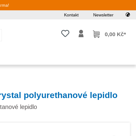
arma!
Kontakt
Newsletter
Máte 0 položky v seznamu přání
0,00 Kč*
ystal polyurethanové lepidlo
etanové lepidlo