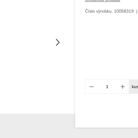
Číslo výrobku:
10058319
|
ku