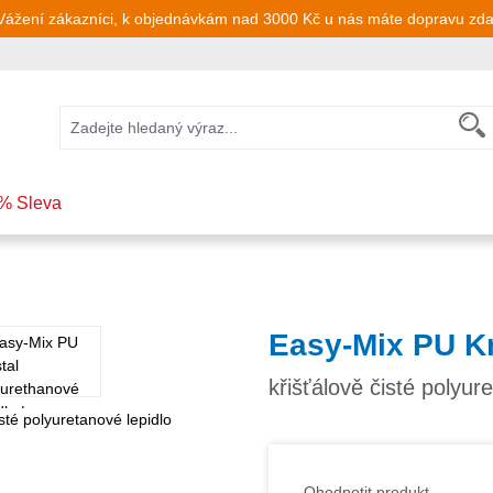
Vážení zákazníci, k objednávkám nad 3000 Kč u nás máte dopravu zd
% Sleva
Easy-Mix PU Kr
křišťálově čisté polyur
Ohodnotit produkt