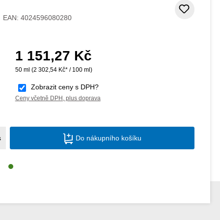
Přidat
EAN:
4024596080280
1 151,27 Kč
Běžná cena:
50 ml
(2 302,54 Kč* / 100 ml)
Zobrazit ceny s DPH?
Ceny včetně DPH, plus doprava
Množství produktu: Zadejte požadované m
s
Do nákupního košíku