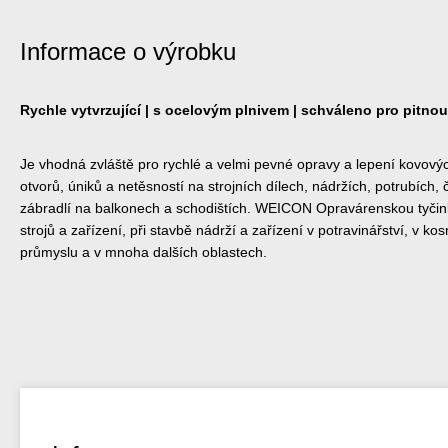
Informace o výrobku
Rychle vytvrzující | s ocelovým plnivem | schváleno pro pitno
Je vhodná zvláště pro rychlé a velmi pevné opravy a lepení kovových
otvorů, úniků a netěsností na strojních dílech, nádržích, potrubích,
zábradlí na balkonech a schodištích. WEICON Opravárenskou tyčink
strojů a zařízení, při stavbě nádrží a zařízení v potravinářství, v 
průmyslu a v mnoha dalších oblastech.