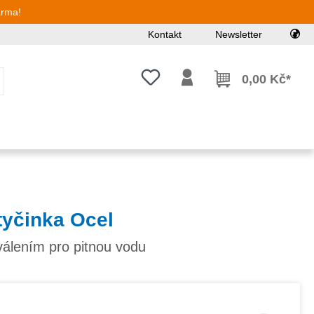
arma!
Kontakt
Newsletter
Máte 0 položky v seznamu přání
0,00 Kč*
tyčinka Ocel
álením pro pitnou vodu