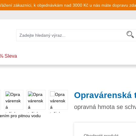
Vážení zákazníci, k objednávkám nad 3000 Kč u nás máte dopravu zd
% Sleva
Opravárenská 
opravná hmota se schv
Ohodnotit produkt