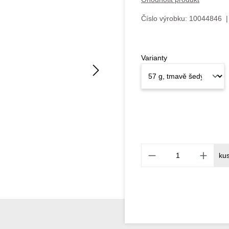
Číslo výrobku:
10044846
|
Varianty
ku