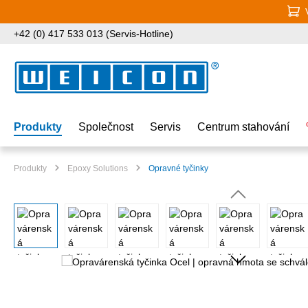
jít na hlavní obsah
Přeskočit na vyhledávání
Přeskočit na hlavní navigaci
+42 (0) 417 533 013 (Servis-Hotline)
Produkty
Společnost
Servis
Centrum stahování
Produkty
Epoxy Solutions
Opravné tyčinky
Přeskočit galerii obrázků