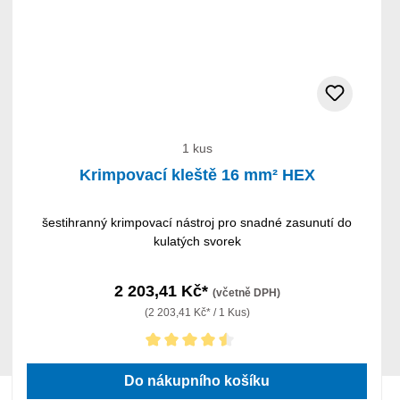
1 kus
Krimpovací kleště 16 mm² HEX
šestihranný krimpovací nástroj pro snadné zasunutí do
kulatých svorek
2 203,41 Kč*
(včetně DPH)
(2 203,41 Kč* / 1 Kus)
Průměrné hodnocení 4.5 z 5 hvězd
Do nákupního košíku