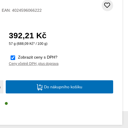
Přidat
EAN:
4024596066222
392,21 Kč
Běžná cena:
57 g
(688,09 Kč* / 100 g)
Zobrazit ceny s DPH?
Ceny včetně DPH, plus doprava
Množství produktu: Zadejte požadované m
s
Do nákupního košíku