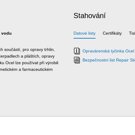
Stahování
u vodu
Datové listy
Certifikáty
Ti
 součástí, pro opravy trhlin,
Opravárenská tyčinka Ocel 
 čerpadlech a pláštích, opravy
Bezpečnostní list Repair Sti
u Ocel lze používat při výrobě
kosmetickém a farmaceutickém