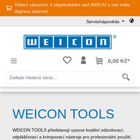
Vážení zákazníci, k objednávkám nad 3000 Kč u nás máte
Přejít na hlavní obsah
dopravu zdarma!
Servis/nápověda
Máte 0 položky v seznamu přání
0,00 Kč*
WEICON TOOLS
WEICON TOOLS představují vysoce kvalitní odizolovací,
odplášťovací a krimpovací nástroje pro profesionální použití.