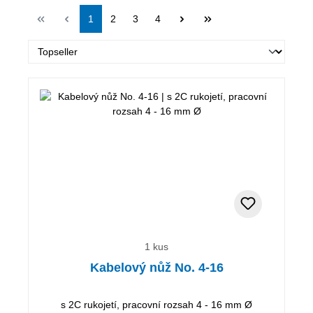
Strana
Strana
Strana
Strana
1
2
3
4
1 kus
Kabelový nůž No. 4-16
s 2C rukojetí, pracovní rozsah 4 - 16 mm Ø