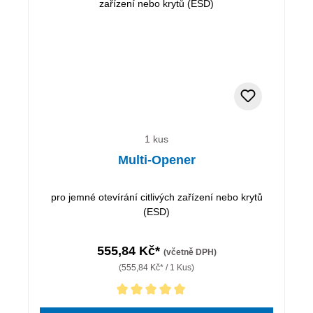
1 kus
Multi-Opener
pro jemné otevírání citlivých zařízení nebo krytů
(ESD)
555,84 Kč*
(včetně DPH)
(555,84 Kč* / 1 Kus)
Průměrné hodnocení 5 z 5 hvězd