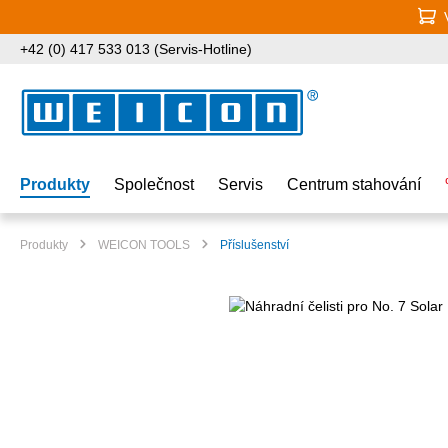
jít na hlavní obsah
Přeskočit na vyhledávání
Přeskočit na hlavní navigaci
+42 (0) 417 533 013 (Servis-Hotline)
Produkty
Společnost
Servis
Centrum stahování
Produkty
WEICON TOOLS
Příslušenství
Přeskočit galerii obrázků