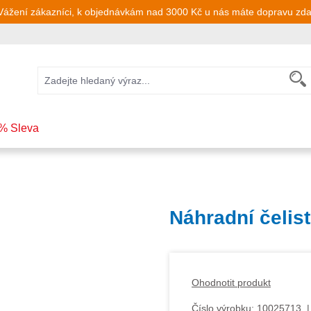
Vážení zákazníci, k objednávkám nad 3000 Kč u nás máte dopravu zd
% Sleva
Náhradní čelist
Ohodnotit produkt
Číslo výrobku:
10025713
|