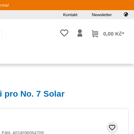
arma!
Kontakt
Newsletter
Máte 0 položky v seznamu přání
0,00 Kč*
i pro No. 7 Solar
Přidat
EAN:
4024596064709