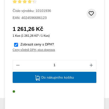
Průměrné hodnocení 4.33 z 5 hvězd
Číslo výrobku:
10101936
Přidat
EAN:
4024596686123
1 261,26 Kč
Běžná cena:
1 Kus
(1 261,26 Kč* / 1 Kus)
Zobrazit ceny s DPH?
Ceny včetně DPH, plus doprava
Množs
Do nákupního košíku