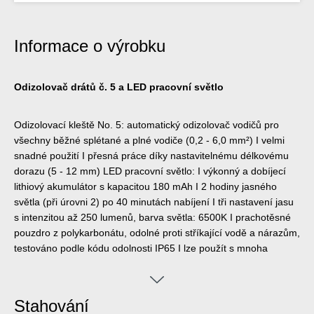
Informace o výrobku
Odizolovač drátů č. 5 a LED pracovní světlo
Odizolovací kleště No. 5: automatický odizolovač vodičů pro
všechny běžné splétané a plné vodiče (0,2 - 6,0 mm²) I velmi
snadné použití I přesná práce díky nastavitelnému délkovému
dorazu (5 - 12 mm) LED pracovní světlo: I výkonný a dobíjecí
lithiový akumulátor s kapacitou 180 mAh I 2 hodiny jasného
světla (při úrovni 2) po 40 minutách nabíjení I tři nastavení jasu
s intenzitou až 250 lumenů, barva světla: 6500K I prachotěsné
pouzdro z polykarbonátu, odolné proti stříkající vodě a nárazům,
testováno podle kódu odolnosti IP65 I lze použít s mnoha
odizolovacími kleštěmi WEICON TOOLS.
Stahování