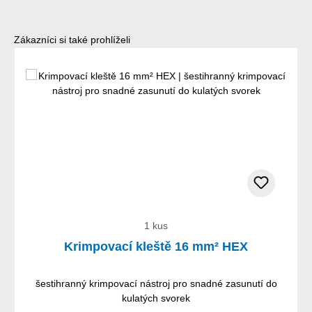
Přeskočit galerii produktů
Zákazníci si také prohlíželi
1 kus
Krimpovací kleště 16 mm² HEX
šestihranný krimpovací nástroj pro snadné zasunutí do
kulatých svorek