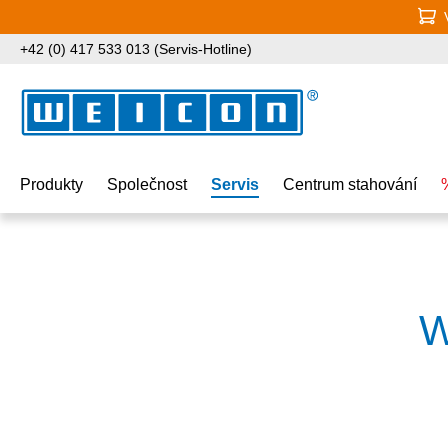
jít na hlavní obsah
Přeskočit na vyhledávání
Přeskočit na hlavní navigaci
+42 (0) 417 533 013 (Servis-Hotline)
Produkty
Společnost
Servis
Centrum stahování
W