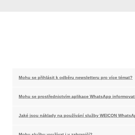
Mohu se přihlásit k odběru newsletteru pro více témat?
Mohu se prostřednictvím aplikace WhatsApp informovat
Jaké jsou náklady na používání služby WEICON Whats
Mohu službu využívat i v zahraničí?