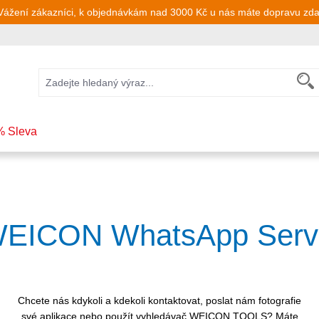
Vážení zákazníci, k objednávkám nad 3000 Kč u nás máte dopravu zd
% Sleva
EICON WhatsApp Serv
Chcete nás kdykoli a kdekoli kontaktovat, poslat nám fotografie
své aplikace nebo použít vyhledávač WEICON TOOLS? Máte