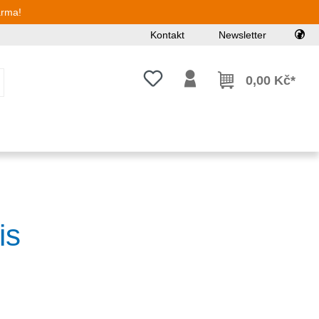
arma!
Kontakt
Newsletter
Máte 0 položky v seznamu přání
0,00 Kč*
is