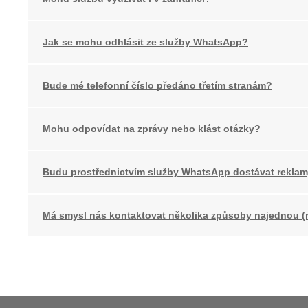
Jak se mohu odhlásit ze služby WhatsApp?
Bude mé telefonní číslo předáno třetím stranám?
Mohu odpovídat na zprávy nebo klást otázky?
Budu prostřednictvím služby WhatsApp dostávat rekla
Má smysl nás kontaktovat několika způsoby najednou (