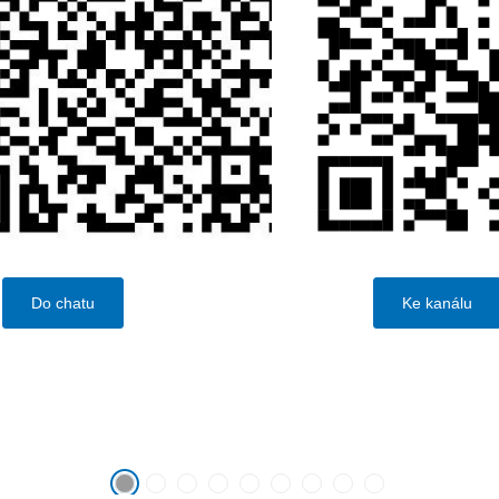
Do chatu
Ke kanálu