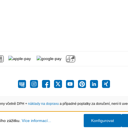
eny včetně DPH +
náklady na dopravu
a případné poplatky za doručení, není-li uve
ího zážitku.
Více informací...
Konfigurovat