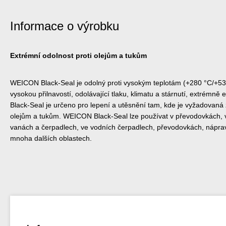
Informace o výrobku
Extrémní odolnost proti olejům a tukům
WEICON Black-Seal je odolný proti vysokým teplotám (+280 °C/+536
vysokou přilnavostí, odolávající tlaku, klimatu a stárnutí, extrémně 
Black-Seal je určeno pro lepení a utěsnění tam, kde je vyžadovaná 
olejům a tukům. WEICON Black-Seal lze používat v převodovkách, ve
vanách a čerpadlech, ve vodních čerpadlech, převodovkách, náprav
mnoha dalších oblastech.