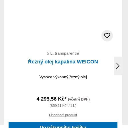
5 L, transparentní
Řezný olej kapalina WEICON
Vysoce výkonný řezný olej
4 295,56 Kč*
(včetně DPH)
(859,11 Kč* / 1 L)
Ohodnotit produkt
Do nákupního košíku