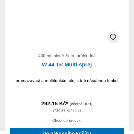
400 ml, bledě žlutá, průhledná
W 44 T® Multi-sprej
promazávací a multifunkční olej s 5-ti násobnou funkcí
292,15 Kč*
(včetně DPH)
(730,37 Kč* / 1 L)
Ohodnotit produkt
Do nákupního košíku