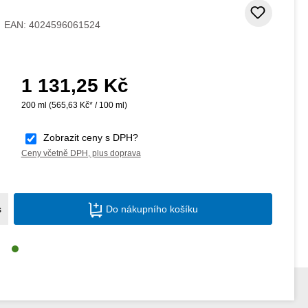
Přidat
EAN:
4024596061524
1 131,25 Kč
Běžná cena:
200 ml
(565,63 Kč* / 100 ml)
Zobrazit ceny s DPH?
Ceny včetně DPH, plus doprava
Množství produktu: Zadejte požadované m
s
Do nákupního košíku