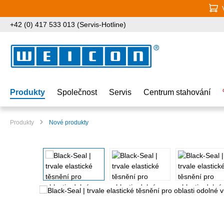
jít na hlavní obsah
Přeskočit na vyhledávání
Přeskočit na hlavní navigaci
+42 (0) 417 533 013 (Servis-Hotline)
Produkty
Společnost
Servis
Centrum stahování
Produkty
Nové produkty
Přeskočit galerii obrázků