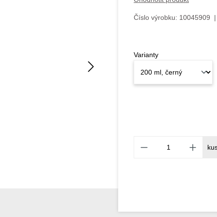
Číslo výrobku:
10045909
|
Varianty
ku