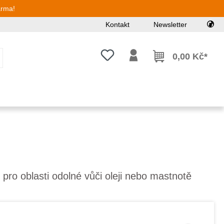
arma!
Kontakt
Newsletter
Máte 0 položky v seznamu přání
0,00 Kč*
í pro oblasti odolné vůči oleji nebo mastnotě