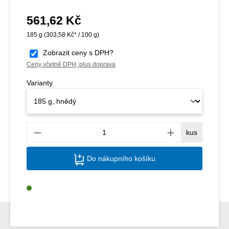
561,62 Kč
Běžná cena:
185 g
(303,58 Kč* / 100 g)
Zobrazit ceny s DPH?
Ceny včetně DPH, plus doprava
Varianty
Množs
kus
Do nákupního košíku