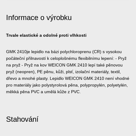
Informace o výrobku
Trvale elastické a odolné proti vlhkosti
GMK 2410je lepidlo na bázi polychloroprenu (CR) s vysokou
počáteční přilnavostí k celoplošnému flexibilnímu lepení: - Pryž
na pryž - Pryž na kov WEICON GMK 2410 lepí také pěnovou
pryž (neopren), PE pěnu, kůži, plsť, izolační materiály, textil,
dřevo a mnohé plasty. Lepidlo WEICON GMK 2410 není vhodné
pro materiály jako polystyrolová pěna, polypropylén, polyetylén,
měkká pěna PVC a umělá kůže z PVC.
Stahování