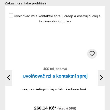
Přeskočit galerii produktů
Zákazníci si také prohlíželi
400 ml, béžová
Uvolňovač rzi a kontaktní sprej
creep a ošetřující olej s 6-ti násobnou funkcí
260,14 Kč*
(včetně DPH)