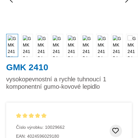
GMK 2410
vysokopevnostní a rychle tuhnoucí 1
komponentní gumo-kovové lepidlo
Průměrné hodnocení 5 z 5 hvězd
Číslo výrobku:
10029662
Přidat
EAN:
4024596029180