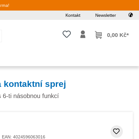
arma!
Kontakt
Newsletter
Máte 0 položky v seznamu přání
0,00 Kč*
 kontaktní sprej
 s 6-ti násobnou funkcí
Přidat
EAN:
4024596063016