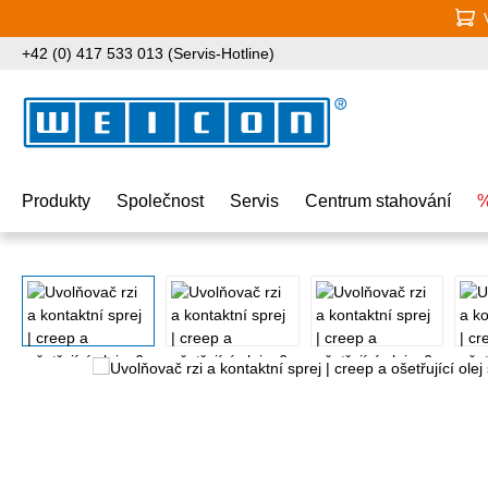
jít na hlavní obsah
Přeskočit na vyhledávání
Přeskočit na hlavní navigaci
+42 (0) 417 533 013 (Servis-Hotline)
Produkty
Společnost
Servis
Centrum stahování
%
Přeskočit galerii obrázků