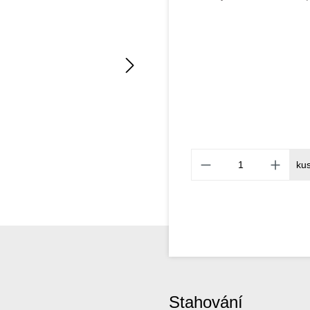
ku
Stahování