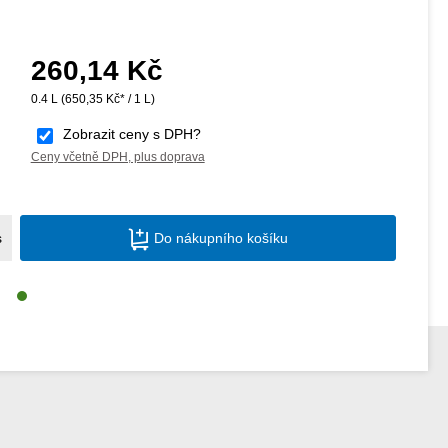
260,14 Kč
Běžná cena:
0.4 L
(650,35 Kč* / 1 L)
Zobrazit ceny s DPH?
Ceny včetně DPH, plus doprava
Množství produktu: Zadejte požadované m
s
Do nákupního košíku