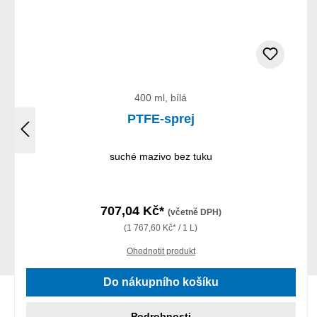
400 ml, bílá
PTFE-sprej
suché mazivo bez tuku
707,04 Kč*
(včetně DPH)
(1 767,60 Kč* / 1 L)
Ohodnotit produkt
Do nákupního košíku
Podrobnosti