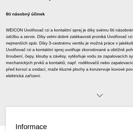
6ti násobný účinek
WEICON Uvolňovač rzi a kontaktní sprej je díky svému 6ti násobné
údržbu a servis. Díky velmi dobré zatékavosti proniká Uvolňovač rzi 
nejmenších spár. Díky 3-cestnému ventilu je možná práce v jakékol
Uvolňovač rzi a kontaktní sprej uvolňuje zkorodované a obtížně poh
šroubení, čepy, klouby a závěsy, vytěsňuje vodu ze zapalovacích s
mechanických prvků a kontaktů, např. rodělovačů nebo zapalovacíc
před korozí a oxidací, maže kluzné plochy a konzervuje kovové po
elektrická zařízení.
Informace