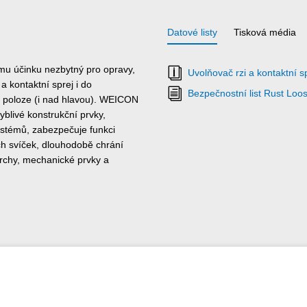
Datové listy
Tisková média
mu účinku nezbytný pro opravy,
Uvolňovač rzi a kontaktní sp
a kontaktní sprej i do
Bezpečnostní list Rust Loo
i poloze (i nad hlavou). WEICON
yblivé konstrukční prvky,
ystémů, zabezpečuje funkci
h svíček, dlouhodobě chrání
vrchy, mechanické prvky a