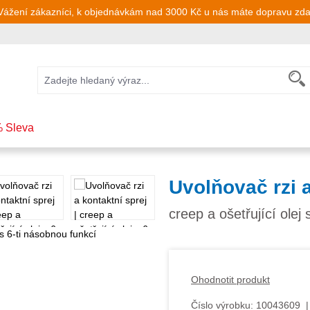
Vážení zákazníci, k objednávkám nad 3000 Kč u nás máte dopravu zd
 Sleva
Uvolňovač rzi a
creep a ošetřující olej
Ohodnotit produkt
Číslo výrobku:
10043609
|