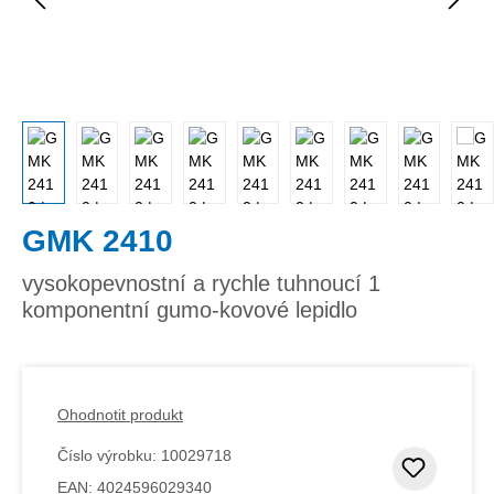
GMK 2410
vysokopevnostní a rychle tuhnoucí 1
komponentní gumo-kovové lepidlo
Ohodnotit produkt
Číslo výrobku:
10029718
Přidat
EAN:
4024596029340