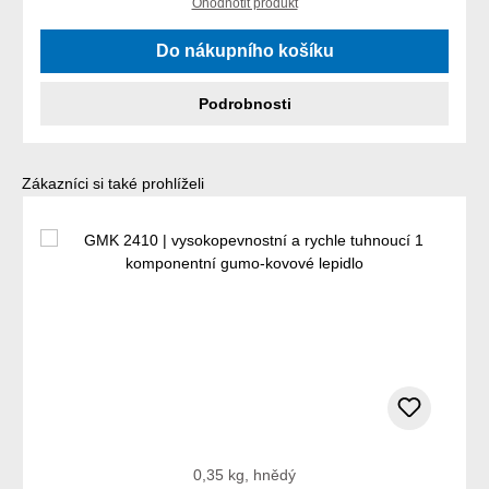
Ohodnotit produkt
Do nákupního košíku
Podrobnosti
Přeskočit galerii produktů
Zákazníci si také prohlíželi
0,35 kg, hnědý