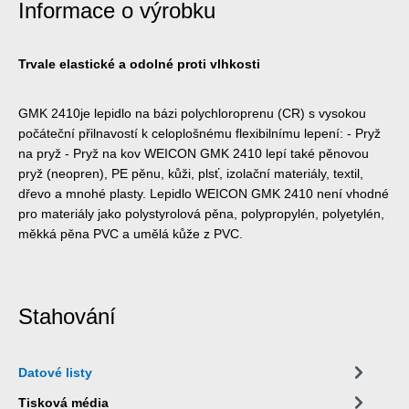
Informace o výrobku
Trvale elastické a odolné proti vlhkosti
GMK 2410je lepidlo na bázi polychloroprenu (CR) s vysokou
počáteční přilnavostí k celoplošnému flexibilnímu lepení: - Pryž
na pryž - Pryž na kov WEICON GMK 2410 lepí také pěnovou
pryž (neopren), PE pěnu, kůži, plsť, izolační materiály, textil,
dřevo a mnohé plasty. Lepidlo WEICON GMK 2410 není vhodné
pro materiály jako polystyrolová pěna, polypropylén, polyetylén,
měkká pěna PVC a umělá kůže z PVC.
Stahování
Datové listy
Tisková média