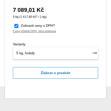
7 089,01 Kč
Běžná cena:
5 kg
(1 417,80 Kč* / 1 kg)
Zobrazit ceny s DPH?
Ceny včetně DPH, plus doprava
Varianty
Žádost o produkt