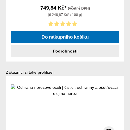
749,84 Kč*
(včetně DPH)
(6 248,67 Kč* / 100 g)
Průměrné hodnocení 5 z 5 hvězd
Do nákupního košíku
Podrobnosti
Přeskočit galerii produktů
Zákazníci si také prohlíželi