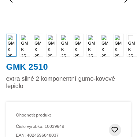
GMK 2510
extra silné 2 komponentní gumo-kovové
lepidlo
Ohodnotit produkt
Číslo výrobku:
10039649
Přidat
EAN:
4024596048037