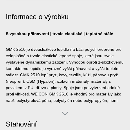
Informace o výrobku
S vysokou přilnavostí | trvale elastické | teplotně stálé
GMK 2510 je dvousložkové lepidlo na bázi polychloroprenu pro
celoplošné a trvale elastické lepené spoje, které jsou trvale
vystavené dynamickému zatížení. Výhodou oproti 1-složkovému
kontaktnímu lepidlu je výrazně vyšší přilnavost a vyšší teplotní
stálost. GMK 2510 lepí pryž, kovy, textilie, kůži, pěnovou pryž
(neopren), CSM (Hypalon), izolační materiály, materiály s
povlakem z PU, dřevo a plasty. Spoje jsou po vytvrzení odolné
proti vlhkosti. WEICON GMK 2510 je vhodný pro materiály jako
např. polystyrolová pěna, polyetylén nebo polypropylén, není
vhodný na měkkou pěnu a umělou kůži z PVC.
Stahování