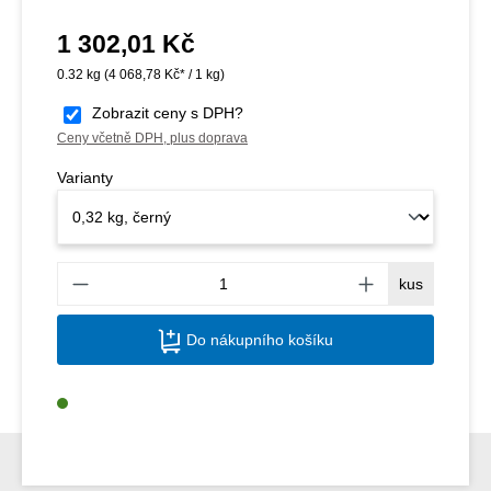
1 302,01 Kč
Běžná cena:
0.32 kg
(4 068,78 Kč* / 1 kg)
Zobrazit ceny s DPH?
Ceny včetně DPH, plus doprava
Varianty
Množs
kus
Do nákupního košíku