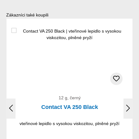
Přeskočit galerii produktů
Zákazníci také koupili
12 g, černý
Contact VA 250 Black
vteřinové lepidlo s vysokou viskozitou, plněné pryží