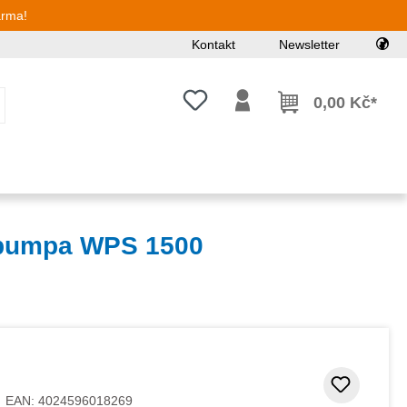
arma!
Kontakt
Newsletter
Máte 0 položky v seznamu přání
0,00 Kč*
 pumpa WPS 1500
Přidat
EAN:
4024596018269