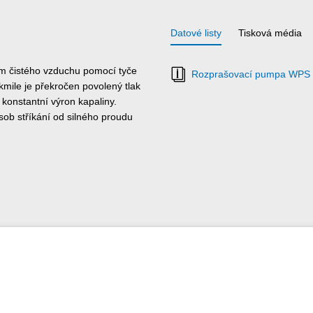
Datové listy
Tisková média
m čistého vzduchu pomocí tyče
Rozprašovací pumpa WPS 1
kmile je překročen povolený tlak
 konstantní výron kapaliny.
sob stříkání od silného proudu