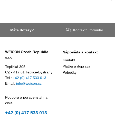
Máte dotazy?
Kontaktní formulář
WEICON Czech Republic
Nápověda a kontakt
s.r.o.
Kontakt
Platba a doprava
Teplická 305
CZ - 417 61 Teplice-Bystřany
Pobočky
Tel.:
+42 (0) 417 533 013
Email:
info@weicon.cz
Podpora a poradenství na
čísle:
+42 (0) 417 533 013