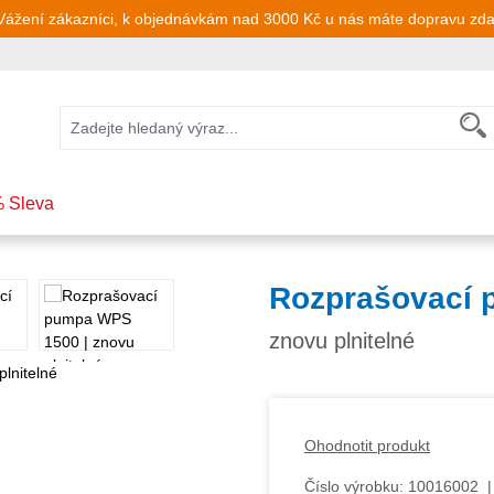
Vážení zákazníci, k objednávkám nad 3000 Kč u nás máte dopravu zd
 Sleva
Rozprašovací
znovu plnitelné
Ohodnotit produkt
Číslo výrobku:
10016002
|