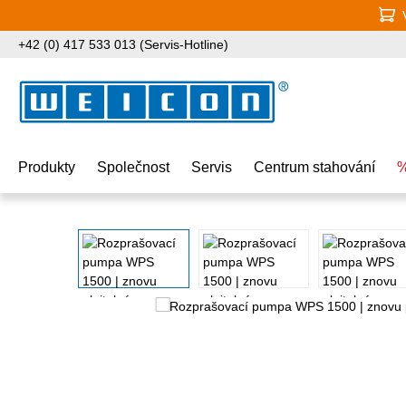
jít na hlavní obsah
Přeskočit na vyhledávání
Přeskočit na hlavní navigaci
+42 (0) 417 533 013 (Servis-Hotline)
Produkty
Společnost
Servis
Centrum stahování
%
Přeskočit galerii obrázků