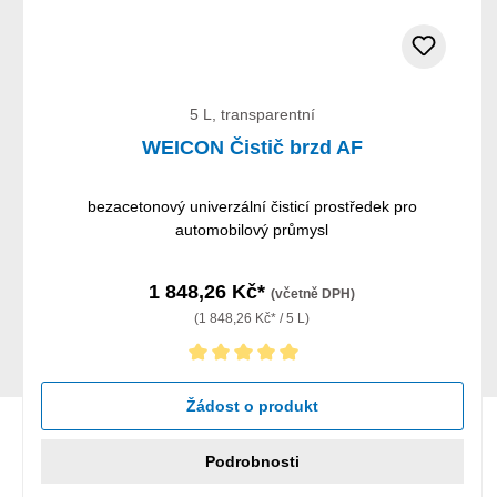
5 L, transparentní
WEICON Čistič brzd AF
bezacetonový univerzální čisticí prostředek pro
automobilový průmysl
1 848,26 Kč*
(včetně DPH)
(1 848,26 Kč* / 5 L)
Průměrné hodnocení 5 z 5 hvězd
Žádost o produkt
Podrobnosti