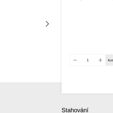
ku
Stahování