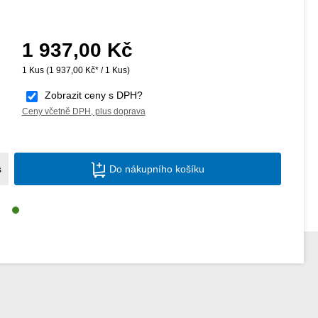
1 937,00 Kč
Běžná cena:
1 Kus
(1 937,00 Kč* / 1 Kus)
Zobrazit ceny s DPH?
Ceny včetně DPH, plus doprava
Množství produktu: Zadejte požadované m
s
Do nákupního košíku