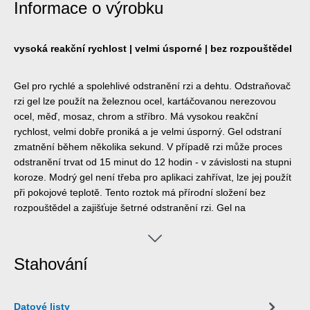
Informace o výrobku
vysoká reakční rychlost | velmi úsporné | bez rozpouštědel
Gel pro rychlé a spolehlivé odstranění rzi a dehtu. Odstraňovač
rzi gel lze použít na železnou ocel, kartáčovanou nerezovou
ocel, měď, mosaz, chrom a stříbro. Má vysokou reakční
rychlost, velmi dobře proniká a je velmi úsporný. Gel odstraní
zmatnění během několika sekund. V případě rzi může proces
odstranění trvat od 15 minut do 12 hodin - v závislosti na stupni
koroze. Modrý gel není třeba pro aplikaci zahřívat, lze jej použít
při pokojové teplotě. Tento roztok má přírodní složení bez
rozpouštědel a zajišťuje šetrné odstranění rzi. Gel na
odstraňování rzi WEICON lze použít v různých oblastech
průmyslu a obchodu.
Stahování
Datové listy