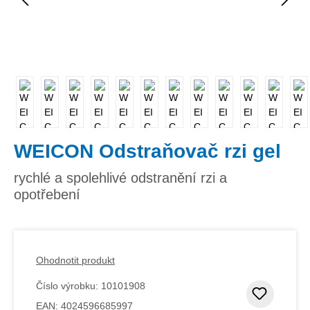
WEICON Odstraňovač rzi gel
rychlé a spolehlivé odstranění rzi a
opotřebení
Ohodnotit produkt
Číslo výrobku:
10101908
Přidat
EAN:
4024596685997