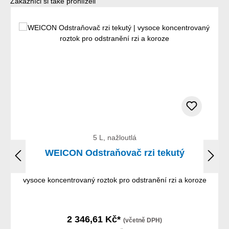
Přeskočit galerii produktů
Zákazníci si také prohlíželi
5 L, nažloutlá
WEICON Odstraňovač rzi tekutý
vysoce koncentrovaný roztok pro odstranění rzi a koroze
2 346,61 Kč*
(včetně DPH)