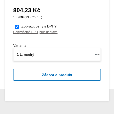
804,23 Kč
Běžná cena:
1 L
(804,23 Kč* / 1 L)
Zobrazit ceny s DPH?
Ceny včetně DPH, plus doprava
Varianty
Žádost o produkt