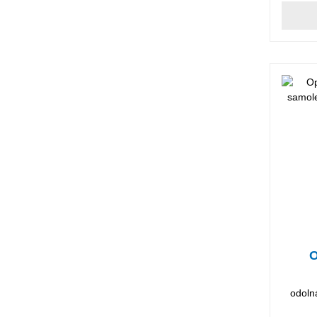
O
odoln