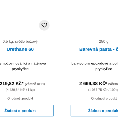
0,5 kg, světle béžový
250 g
Urethane 60
Barevná pasta - 
ymočovinová licí a nátěrová
barvivo pro epoxidové a po
pryskyřice
pryskyřice
 219,82 Kč*
2 669,38 Kč*
(včetně DPH)
(včet
(4 439,64 Kč* / 1 kg)
(1 067,75 Kč* / 100 
Ohodnotit produkt
Ohodnotit produkt
Žádost o produkt
Žádost o produk