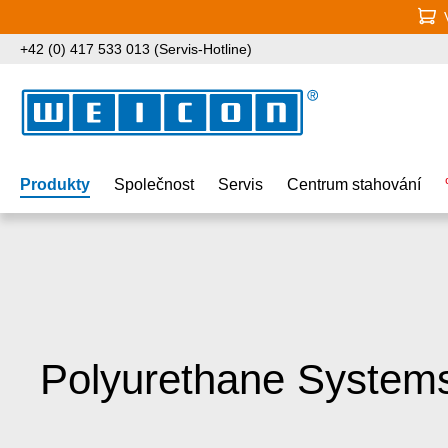
jít na hlavní obsah
Přeskočit na vyhledávání
Přeskočit na hlavní navigaci
+42 (0) 417 533 013 (Servis-Hotline)
Produkty
Společnost
Servis
Centrum stahování
Polyurethane System