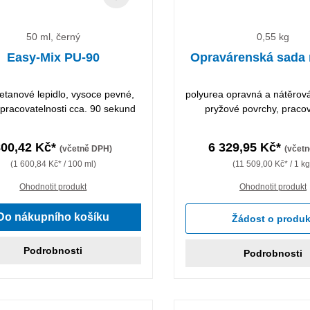
50 ml, černý
0,55 kg
Easy-Mix PU-90
Opravárenská sada 
etanové lepidlo, vysoce pevné,
polyurea opravná a nátěrov
pracovatelnosti cca. 90 sekund
pryžové povrchy, pracov
800,42 Kč*
6 329,95 Kč*
(včetně DPH)
(včet
(1 600,84 Kč* / 100 ml)
(11 509,00 Kč* / 1 kg
Ohodnotit produkt
Ohodnotit produkt
Do nákupního košíku
Žádost o produk
Podrobnosti
Podrobnosti