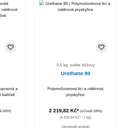
0,5 kg, světle béžový
Urethane 80
 opravná a
Polymočovinová licí a nátěrová
 balíček
pryskyřice
2 219,82 Kč*
ně DPH)
(včetně DPH)
)
(4 439,64 Kč* / 1 kg)
Ohodnotit produkt