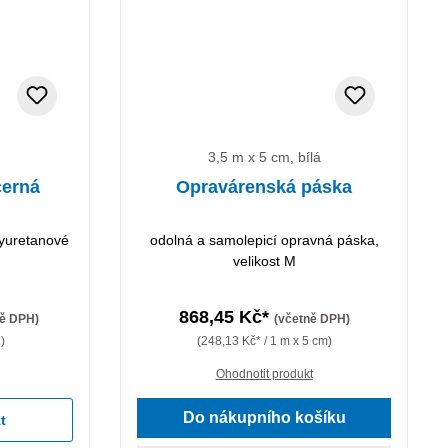
3,5 m x 5 cm, bílá
černá
Opravárenská páska
lyuretanové
odolná a samolepicí opravná páska,
velikost M
868,45 Kč*
ně DPH)
(včetně DPH)
g)
(248,13 Kč* / 1 m x 5 cm)
Ohodnotit produkt
Do nákupního košíku
t