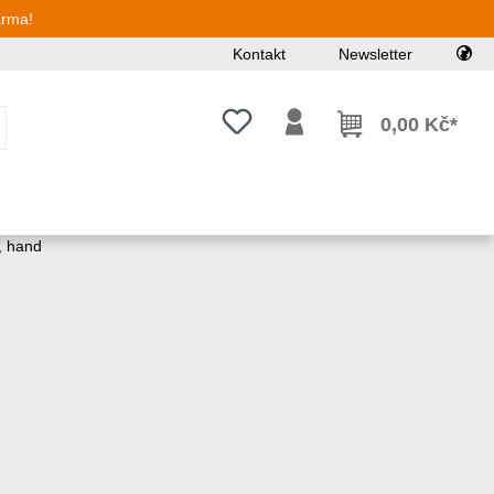
arma!
Kontakt
Newsletter
Máte 0 položky v seznamu přání
0,00 Kč*