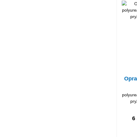
Opra
polyure
pry
6