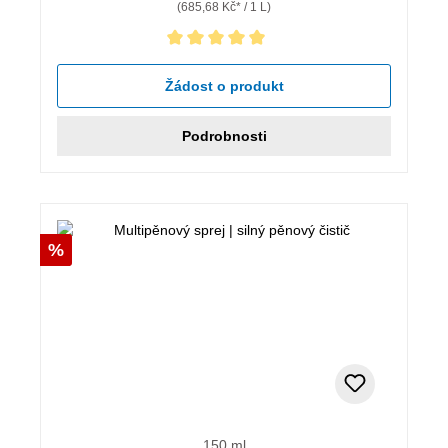
(685,68 Kč* / 1 L)
Průměrné hodnocení 5 z 5 hvězd
Žádost o produkt
Podrobnosti
Sleva
%
150 ml