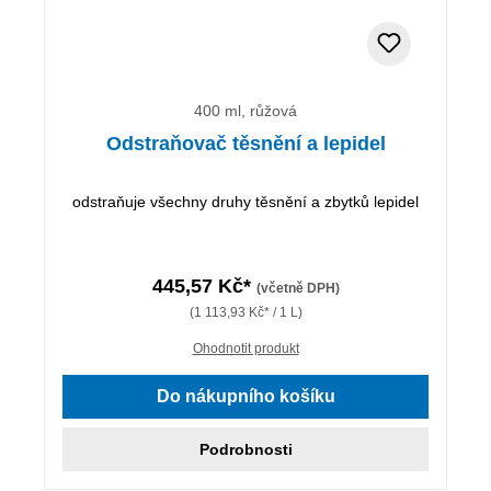
400 ml, růžová
Odstraňovač těsnění a lepidel
odstraňuje všechny druhy těsnění a zbytků lepidel
445,57 Kč*
(včetně DPH)
(1 113,93 Kč* / 1 L)
Ohodnotit produkt
Do nákupního košíku
Podrobnosti