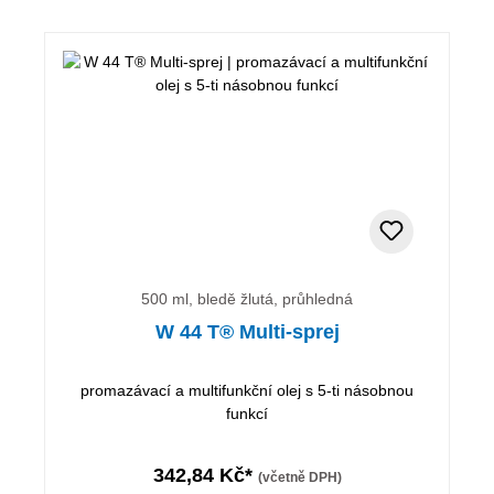
500 ml, bledě žlutá, průhledná
W 44 T® Multi-sprej
promazávací a multifunkční olej s 5-ti násobnou
funkcí
342,84 Kč*
(včetně DPH)