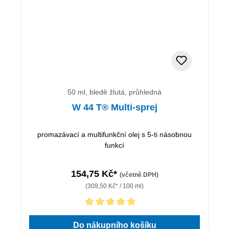
50 ml, bledě žlutá, průhledná
W 44 T® Multi-sprej
promazávací a multifunkční olej s 5-ti násobnou
funkcí
154,75 Kč*
(včetně DPH)
(309,50 Kč* / 100 ml)
Průměrné hodnocení 5 z 5 hvězd
Do nákupního košíku