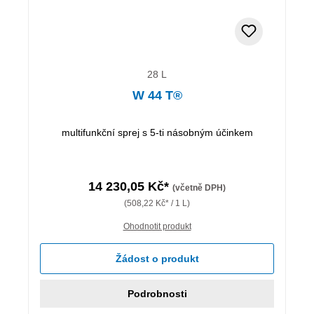
28 L
W 44 T®
multifunkční sprej s 5-ti násobným účinkem
14 230,05 Kč*
(včetně DPH)
(508,22 Kč* / 1 L)
Ohodnotit produkt
Žádost o produkt
Podrobnosti