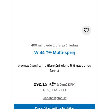
400 ml, bledě žlutá, průhledná
W 44 T® Multi-sprej
promazávací a multifunkční olej s 5-ti násobnou
funkcí
292,15 Kč*
(včetně DPH)
(730,37 Kč* / 1 L)
Ohodnotit produkt
Do nákupního košíku