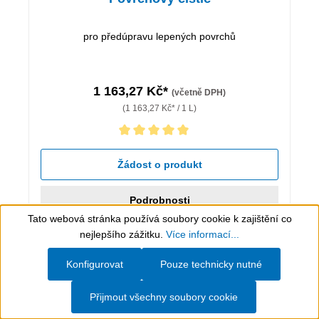
pro předúpravu lepených povrchů
1 163,27 Kč*
(včetně DPH)
(1 163,27 Kč* / 1 L)
Průměrné hodnocení 5 z 5 hvězd
Žádost o produkt
Podrobnosti
Tato webová stránka používá soubory cookie k zajištění co
Show toolbar
nejlepšího zážitku.
Více informací...
Konfigurovat
Pouze technicky nutné
Přijmout všechny soubory cookie