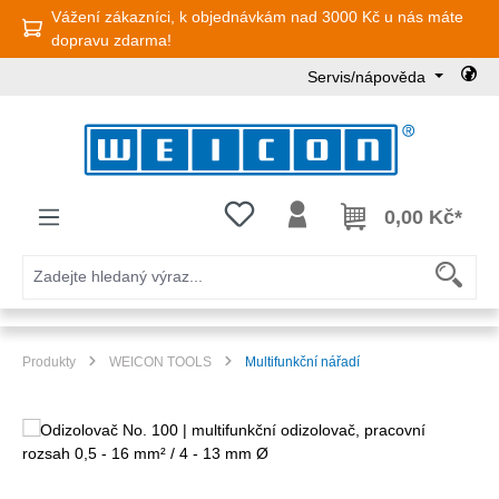
Vážení zákazníci, k objednávkám nad 3000 Kč u nás máte
Přejít na hlavní obsah
dopravu zdarma!
Servis/nápověda
Máte 0 položky v seznamu přání
0,00 Kč*
Produkty
WEICON TOOLS
Multifunkční nářadí
Přeskočit galerii obrázků