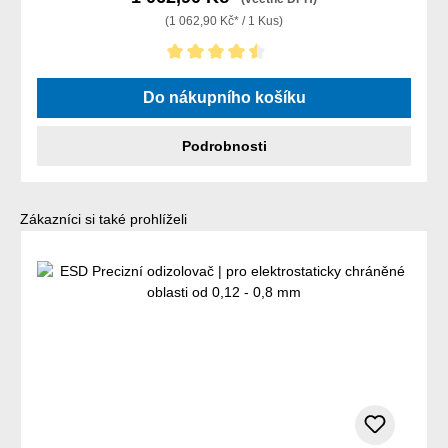
(1 062,90 Kč* / 1 Kus)
Průměrné hodnocení 4.5 z 5 hvězd
Do nákupního košíku
Podrobnosti
Přeskočit galerii produktů
Zákazníci si také prohlíželi