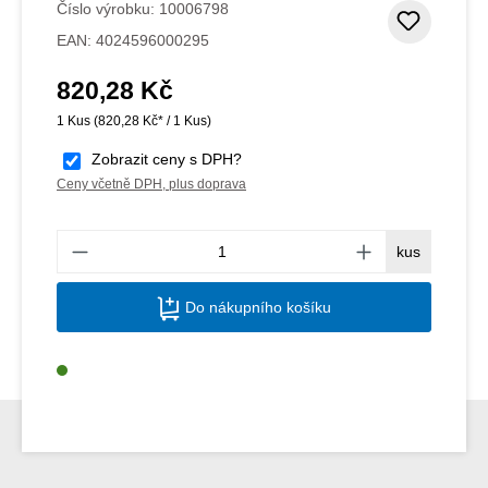
Číslo výrobku:
10006798
Přidat
EAN:
4024596000295
820,28 Kč
Běžná cena:
1 Kus
(820,28 Kč* / 1 Kus)
Zobrazit ceny s DPH?
Ceny včetně DPH, plus doprava
Množs
kus
Do nákupního košíku