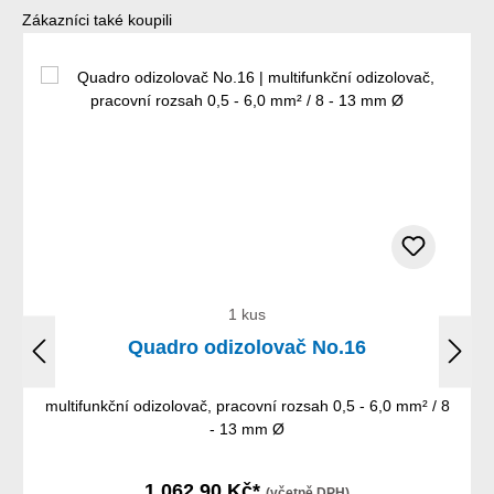
Přeskočit galerii produktů
Zákazníci také koupili
1 kus
Quadro odizolovač No.16
multifunkční odizolovač, pracovní rozsah 0,5 - 6,0 mm² / 8
- 13 mm Ø
1 062,90 Kč*
(včetně DPH)