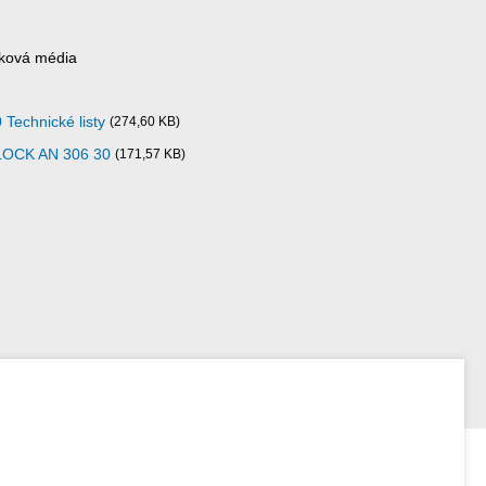
sková média
echnické listy
(274,60 KB)
NLOCK AN 306 30
(171,57 KB)