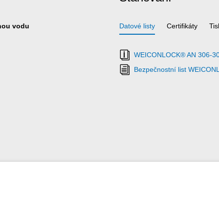
tnou vodu
Datové listy
Certifikáty
Ti
WEICONLOCK® AN 306-30 T
Bezpečnostní list WEICO