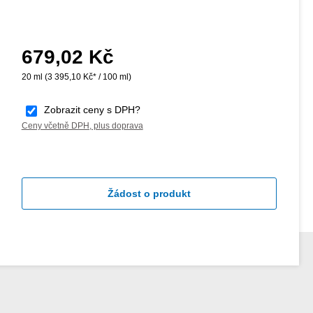
679,02 Kč
Běžná cena:
20 ml
(3 395,10 Kč* / 100 ml)
Zobrazit ceny s DPH?
Ceny včetně DPH, plus doprava
Žádost o produkt