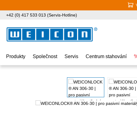
jít na hlavní obsah
Přeskočit na vyhledávání
Přeskočit na hlavní navigaci
+42 (0) 417 533 013 (Servis-Hotline)
Produkty
Společnost
Servis
Centrum stahování
%
Přeskočit galerii obrázků