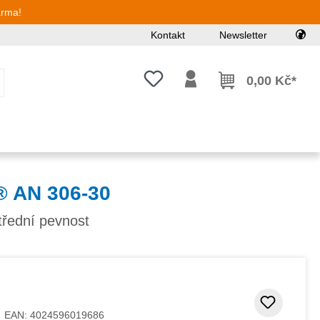
arma!
Kontakt
Newsletter
Máte 0 položky v seznamu přání
0,00 Kč*
 AN 306-30
střední pevnost
Přidat
EAN:
4024596019686