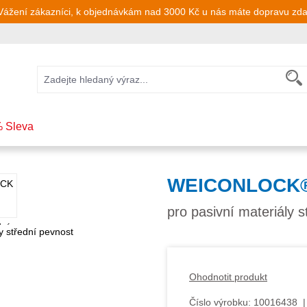
Vážení zákazníci, k objednávkám nad 3000 Kč u nás máte dopravu zd
 Sleva
WEICONLOCK®
pro pasivní materiály 
Ohodnotit produkt
Číslo výrobku:
10016438
|