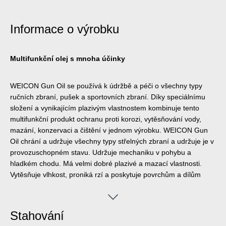
Informace o výrobku
Multifunkční olej s mnoha účinky
WEICON Gun Oil se používá k údržbě a péči o všechny typy
ručních zbraní, pušek a sportovních zbraní. Díky speciálnímu
složení a vynikajícím plazivým vlastnostem kombinuje tento
multifunkční produkt ochranu proti korozi, vytěsňování vody,
mazání, konzervaci a čištění v jednom výrobku. WEICON Gun
Oil chrání a udržuje všechny typy střelných zbraní a udržuje je v
provozuschopném stavu. Udržuje mechaniku v pohybu a
hladkém chodu. Má velmi dobré plazivé a mazací vlastnosti.
Vytěsňuje vlhkost, proniká rzí a poskytuje povrchům a dílům
dlouhotrvající ochranu. Olej odstraňuje vrzání a skřípání.
WEICON Gun Oil čistí znečištěné kovové povrchy a zanechává
po sobě dlouhotrvající ultratenký film, který se nerozmazává,
Stahování
nelepí a nepřitahuje prach. Odstraňuje zbytky prachu, olova,