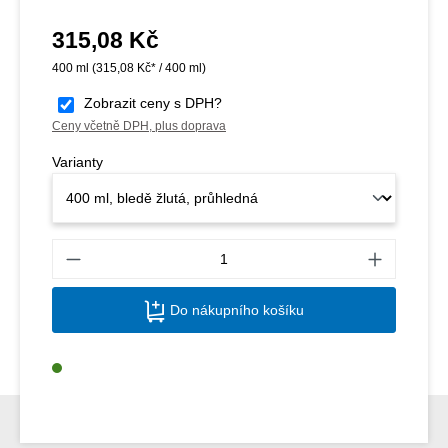
315,08 Kč
Běžná cena:
400 ml
(315,08 Kč* / 400 ml)
Zobrazit ceny s DPH?
Ceny včetně DPH, plus doprava
Varianty
Množs
Do nákupního košíku