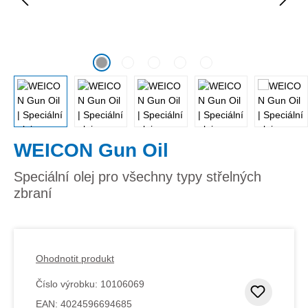
WEICON Gun Oil
Speciální olej pro všechny typy střelných
zbraní
Ohodnotit produkt
Číslo výrobku:
10106069
Přidat
EAN:
4024596694685