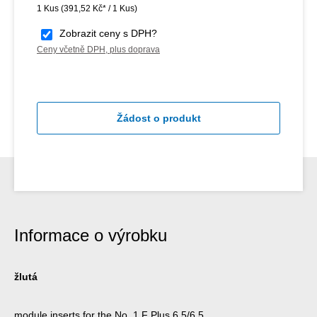
1 Kus
(391,52 Kč* / 1 Kus)
Zobrazit ceny s DPH?
Ceny včetně DPH, plus doprava
Žádost o produkt
Informace o výrobku
žlutá
module inserts for the No. 1 F Plus 6.5/6.5