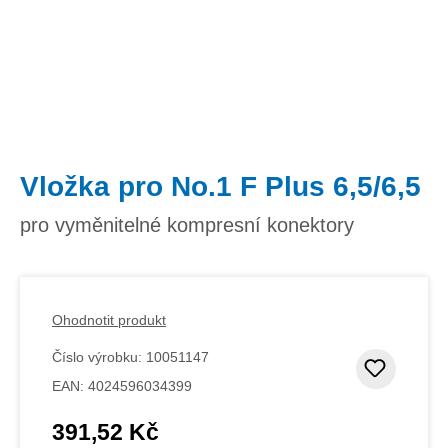
Vložka pro No.1 F Plus 6,5/6,5
pro vyměnitelné kompresní konektory
Ohodnotit produkt
Číslo výrobku:
10051147
Přidat
EAN:
4024596034399
391,52 Kč
Běžná cena: