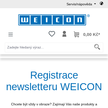
Servis/nápověda
Přejít na hlavní obsah
Máte 0 položky v seznamu přání
0,00 Kč*
Registrace
newsletteru WEICON
Chcete být vždy v obraze? Zajímají Vás naše produkty a