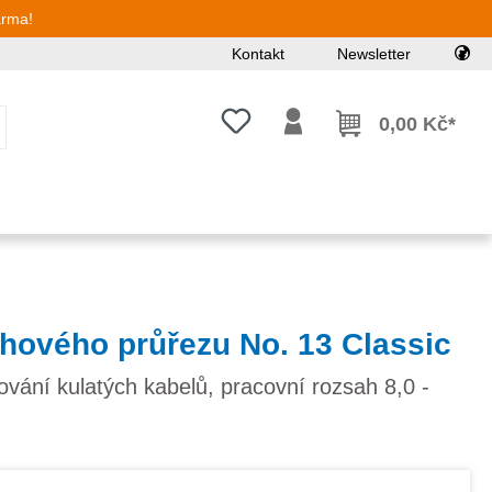
arma!
Kontakt
Newsletter
Máte 0 položky v seznamu přání
0,00 Kč*
hového průřezu No. 13 Classic
lování kulatých kabelů, pracovní rozsah 8,0 -