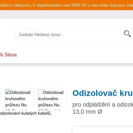
Vážení zákazníci, k objednávkám nad 3000 Kč u nás máte dopravu zd
% Sleva
Odizolovač kru
pro odpláštění a odizo
13,0 mm Ø