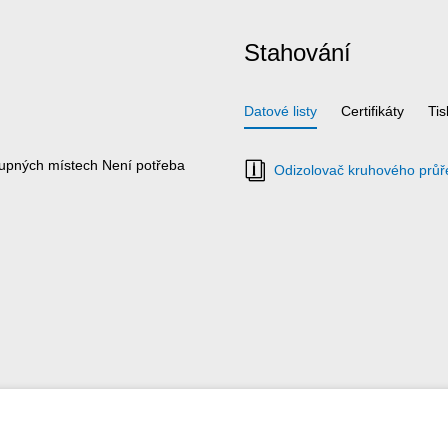
Stahování
Datové listy
Certifikáty
Ti
tupných místech Není potřeba
Odizolovač kruhového průře