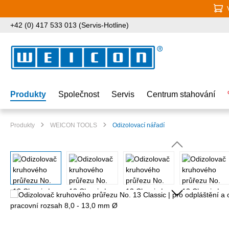
jít na hlavní obsah
Přeskočit na vyhledávání
Přeskočit na hlavní navigaci
+42 (0) 417 533 013 (Servis-Hotline)
Produkty
Společnost
Servis
Centrum stahování
Produkty
WEICON TOOLS
Odizolovací nářadí
Přeskočit galerii obrázků