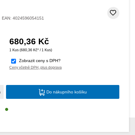
Přidat
EAN:
4024596054151
680,36 Kč
Běžná cena:
1 Kus
(680,36 Kč* / 1 Kus)
Zobrazit ceny s DPH?
Ceny včetně DPH, plus doprava
Množství produktu: Zadejte požadované m
s
Do nákupního košíku