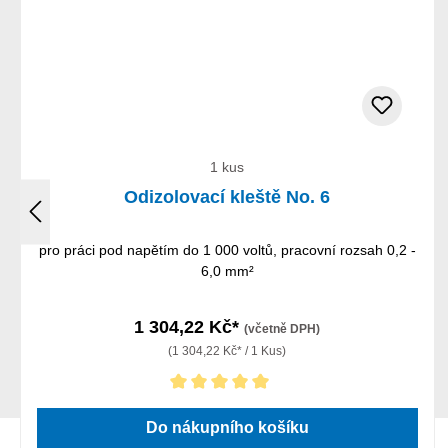
1 kus
Odizolovací kleště No. 6
pro práci pod napětím do 1 000 voltů, pracovní rozsah 0,2 -
6,0 mm²
1 304,22 Kč*
(včetně DPH)
(1 304,22 Kč* / 1 Kus)
Průměrné hodnocení 5 z 5 hvězd
Do nákupního košíku