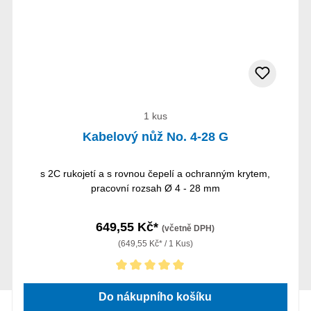
1 kus
Kabelový nůž No. 4-28 G
s 2C rukojetí a s rovnou čepelí a ochranným krytem,
pracovní rozsah Ø 4 - 28 mm
649,55 Kč*
(včetně DPH)
(649,55 Kč* / 1 Kus)
Průměrné hodnocení 5 z 5 hvězd
Do nákupního košíku