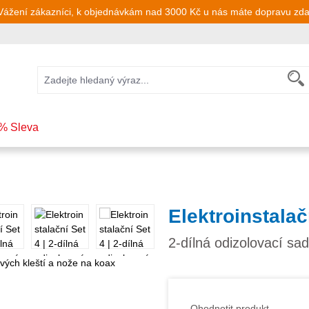
Vážení zákazníci, k objednávkám nad 3000 Kč u nás máte dopravu zd
% Sleva
Elektroinstalač
2-dílná odizolovací sa
Ohodnotit produkt