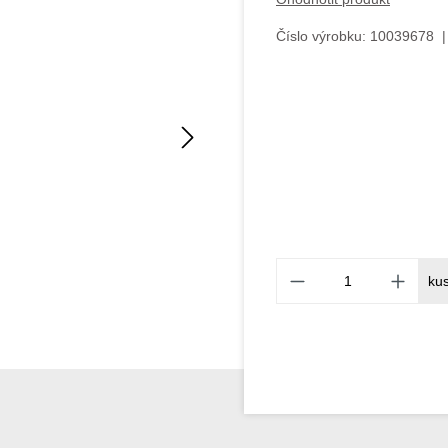
Číslo výrobku:
10039678
|
ku