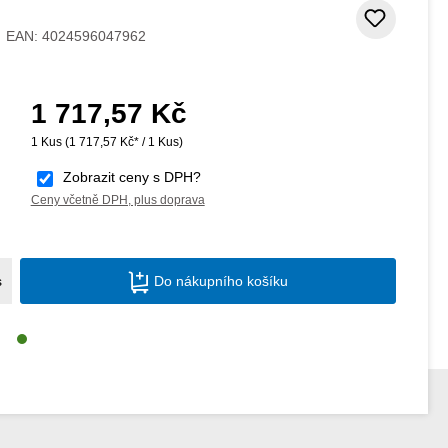
Přidat
EAN:
4024596047962
1 717,57 Kč
Běžná cena:
1 Kus
(1 717,57 Kč* / 1 Kus)
Zobrazit ceny s DPH?
Ceny včetně DPH, plus doprava
Množství produktu: Zadejte požadované m
s
Do nákupního košíku