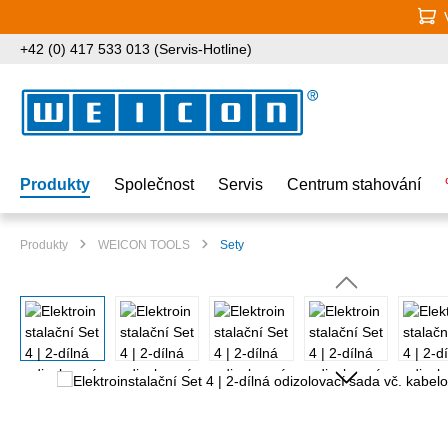
jít na hlavní obsah
Přeskočit na vyhledávání
Přeskočit na hlavní navigaci
+42 (0) 417 533 013 (Servis-Hotline)
Produkty
Společnost
Servis
Centrum stahování
Produkty
WEICON TOOLS
Sety
Přeskočit galerii obrázků