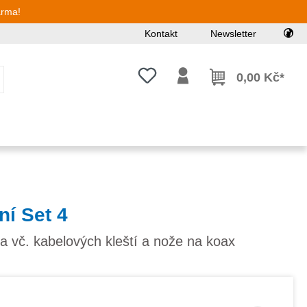
arma!
Kontakt
Newsletter
Máte 0 položky v seznamu přání
0,00 Kč*
ní Set 4
da vč. kabelových kleští a nože na koax