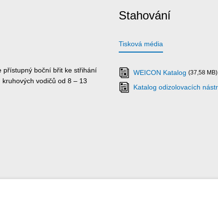
Stahování
Tisková média
přístupný boční břit ke střihání
WEICON Katalog
(37,58 MB)
 kruhových vodičů od 8 – 13
Katalog odizolovacích nást