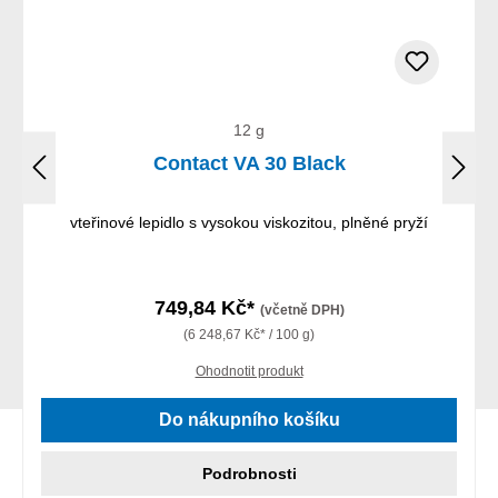
12 g
Contact VA 30 Black
vteřinové lepidlo s vysokou viskozitou, plněné pryží
749,84 Kč*
(včetně DPH)
(6 248,67 Kč* / 100 g)
Ohodnotit produkt
Do nákupního košíku
Podrobnosti