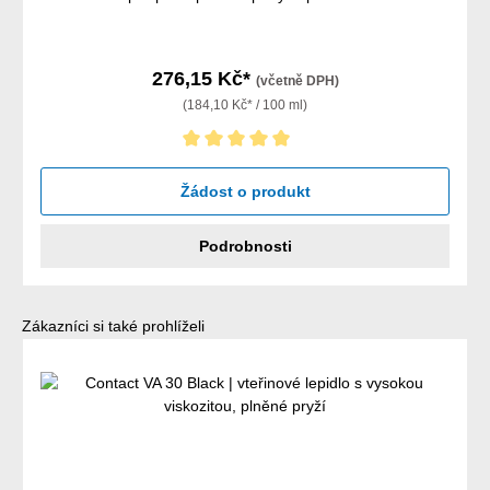
276,15 Kč*
(včetně DPH)
(184,10 Kč* / 100 ml)
Průměrné hodnocení 5 z 5 hvězd
Žádost o produkt
Podrobnosti
Přeskočit galerii produktů
Zákazníci si také prohlíželi