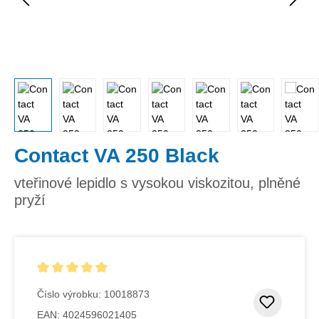
Contact VA 250 Black
vteřinové lepidlo s vysokou viskozitou, plněné
pryží
Průměrné hodnocení 5 z 5 hvězd
Číslo výrobku:
10018873
Přidat
EAN:
4024596021405