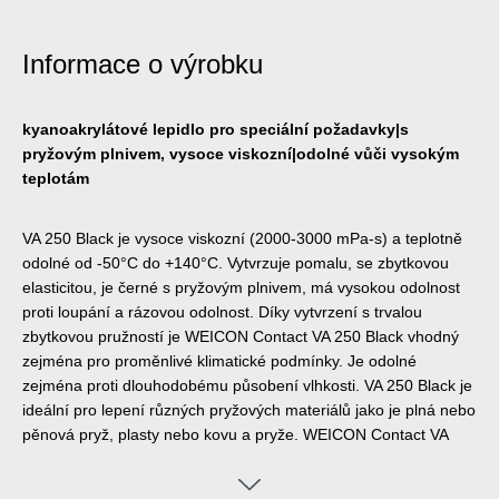
Informace o výrobku
kyanoakrylátové lepidlo pro speciální požadavky|s
pryžovým plnivem, vysoce viskozní|odolné vůči vysokým
teplotám
VA 250 Black je vysoce viskozní (2000-3000 mPa-s) a teplotně
odolné od -50°C do +140°C. Vytvrzuje pomalu, se zbytkovou
elasticitou, je černé s pryžovým plnivem, má vysokou odolnost
proti loupání a rázovou odolnost. Díky vytvrzení s trvalou
zbytkovou pružností je WEICON Contact VA 250 Black vhodný
zejména pro proměnlivé klimatické podmínky. Je odolné
zejména proti dlouhodobému působení vlhkosti. VA 250 Black je
ideální pro lepení různých pryžových materiálů jako je plná nebo
pěnová pryž, plasty nebo kovu a pryže. WEICON Contact VA
250 lze použít v různých oblastech průmyslu.