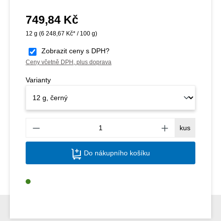
749,84 Kč
Běžná cena:
12 g
(6 248,67 Kč* / 100 g)
Zobrazit ceny s DPH?
Ceny včetně DPH, plus doprava
Varianty
Množs
kus
Do nákupního košíku