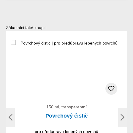
Přeskočit galerii produktů
Zákazníci také koupili
150 ml, transparentní
Povrchový čistič
pro předúpravu lepených povrchů