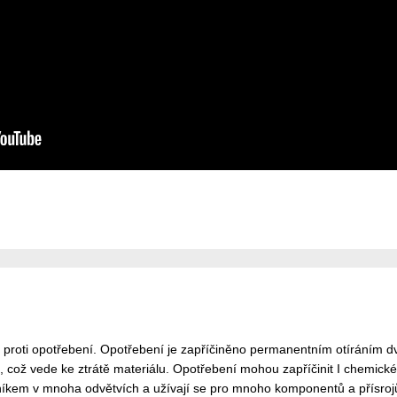
a proti opotřebení. Opotřebení je zapříčiněno permanentním otíráním 
, což vede ke ztrátě materiálu. Opotřebení mohou zapříčinit I chemické
em v mnoha odvětvích a užívají se pro mnoho komponentů a přísrojů. 