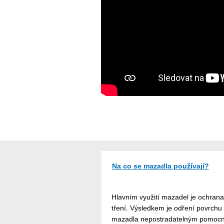
Na co se mazadla používají?
Hlavním využití mazadel je ochran
tření. Výsledkem je odření povrchu 
mazadla nepostradatelným pomocník