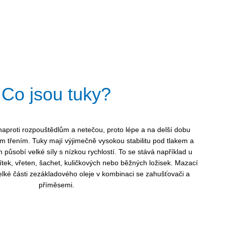
Co jsou tuky?
naproti rozpouštědlům a netečou, proto lépe a na delší dobu
m třením. Tuky mají výjimečně vysokou stabilitu pod tlakem a
h působí velké síly s nízkou rychlostí. To se stává například u
tek, vřeten, šachet, kuličkových nebo běžných ložisek. Mazací
velké části zezákladového oleje v kombinaci se zahušťovači a
příměsemi.