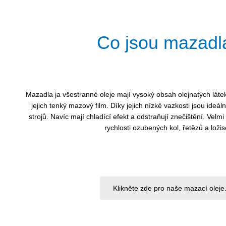
Co jsou mazadl
Mazadla ja všestranné oleje mají vysoký obsah olejnatých láte
jejich tenký mazový film. Díky jejich nízké vazkosti jsou ideál
strojů. Navíc mají chladící efekt a odstraňují znečištění. Velm
rychlosti ozubených kol, řetězů a ložis
Klikněte zde pro naše mazací oleje