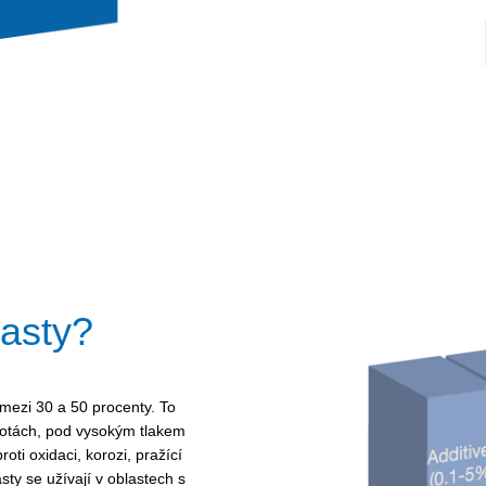
asty?
mezi 30 a 50 procenty. To
lotách, pod vysokým tlakem
i oxidaci, korozi, pražící
sty se užívají v oblastech s