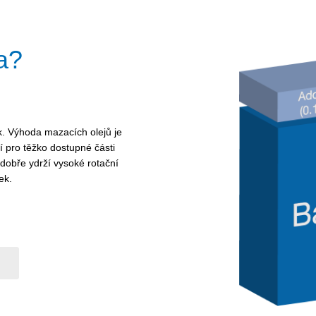
a?
k. Výhoda mazacích olejů je
ní pro těžko dostupné části
i dobře ydrží vysoké rotační
ek.
.