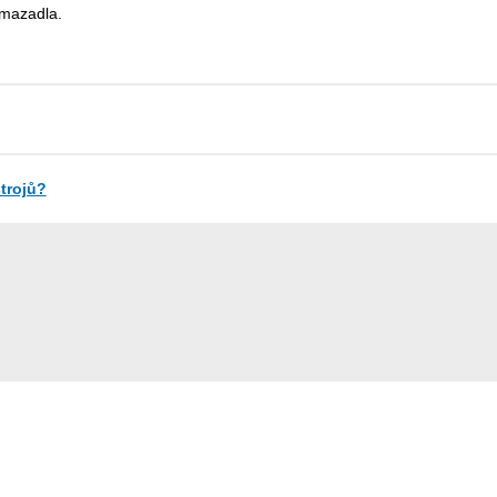
 mazadla.
strojů?