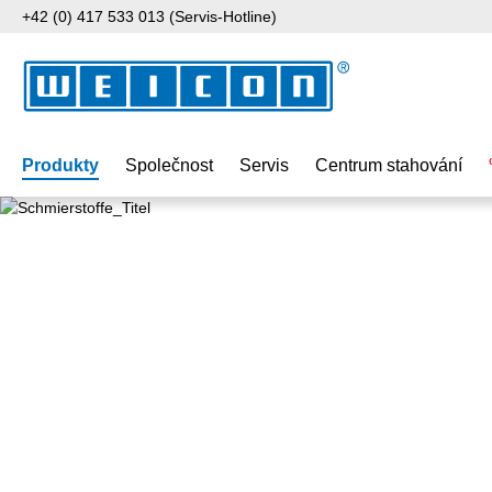
+42 (0) 417 533 013 (Servis-Hotline)
jít na hlavní obsah
Přeskočit na vyhledávání
Přeskočit na hlavní navigaci
Produkty
Společnost
Servis
Centrum stahování