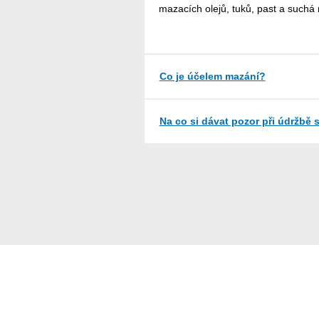
mazacích olejů, tuků, past a suchá
Co je účelem mazání?
Na co si dávat pozor při údržbě 