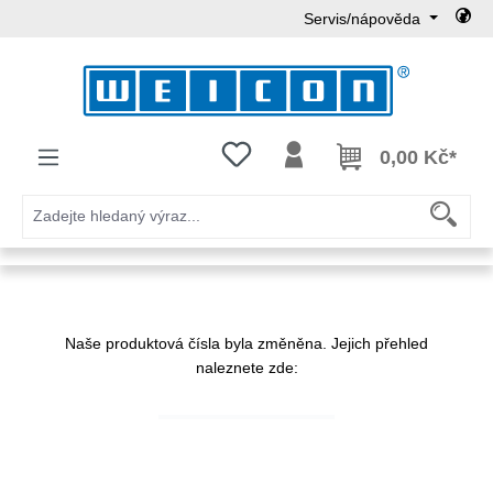
Servis/nápověda
Přejít na hlavní obsah
Máte 0 položky v seznamu přání
0,00 Kč*
Naše produktová čísla byla změněna. Jejich přehled
naleznete zde: