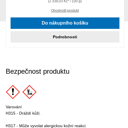
(2 338,03 Kč* / 100 g)
Ohodnotit produkt
Do nákupního košíku
Podrobnosti
Bezpečnost produktu
Varování
H315 - Dráždí kůži.
H317 - Může vyvolat alergickou kožní reakci.