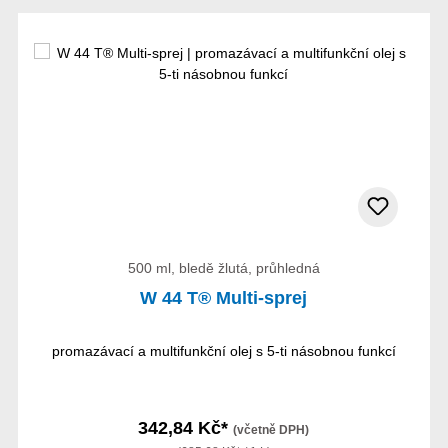
500 ml, bledě žlutá, průhledná
W 44 T® Multi-sprej
promazávací a multifunkční olej s 5-ti násobnou funkcí
342,84 Kč*
(včetně DPH)