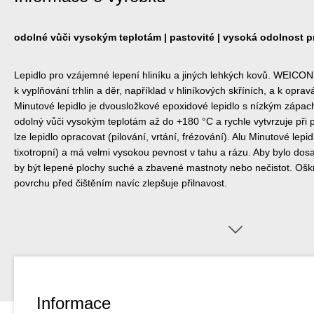
odolné vůči vysokým teplotám | pastovité | vysoká odolnost p
Lepidlo pro vzájemné lepení hliníku a jiných lehkých kovů. WEICON 
k vyplňování trhlin a děr, například v hliníkových skříních, a k opravá
Minutové lepidlo je dvousložkové epoxidové lepidlo s nízkým zápach
odolný vůči vysokým teplotám až do +180 °C a rychle vytvrzuje při p
lze lepidlo opracovat (pilování, vrtání, frézování). Alu Minutové lep
tixotropní) a má velmi vysokou pevnost v tahu a rázu. Aby bylo dosa
by být lepené plochy suché a zbavené mastnoty nebo nečistot. Oš
povrchu před čištěním navíc zlepšuje přilnavost.
Informace