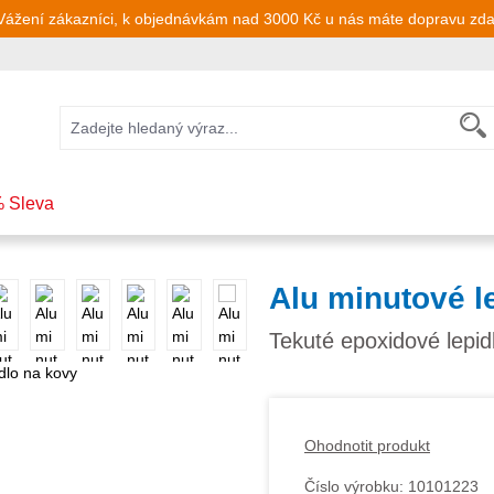
Vážení zákazníci, k objednávkám nad 3000 Kč u nás máte dopravu zd
 Sleva
Alu minutové l
Tekuté epoxidové lepid
Ohodnotit produkt
Číslo výrobku:
10101223