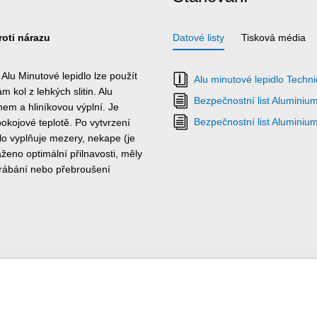
roti nárazu
Datové listy
Tisková média
Alu Minutové lepidlo lze použít
Alu minutové lepidlo Technic
m kol z lehkých slitin. Alu
Bezpečnostní list Aluminiu
em a hliníkovou výplní. Je
Bezpečnostní list Aluminiu
okojové teplotě. Po vytvrzení
idlo vyplňuje mezery, nekape (je
ženo optimální přilnavosti, měly
krábání nebo přebroušení