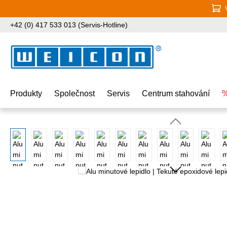
jít na hlavní obsah
Přeskočit na vyhledávání
Přeskočit na hlavní navigaci
+42 (0) 417 533 013 (Servis-Hotline)
Produkty
Společnost
Servis
Centrum stahování
%
Přeskočit galerii obrázků