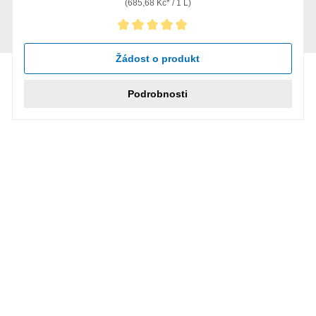
(685,68 Kč* / 1 L)
Průměrné hodnocení 5 z 5 hvězd
Žádost o produkt
Podrobnosti