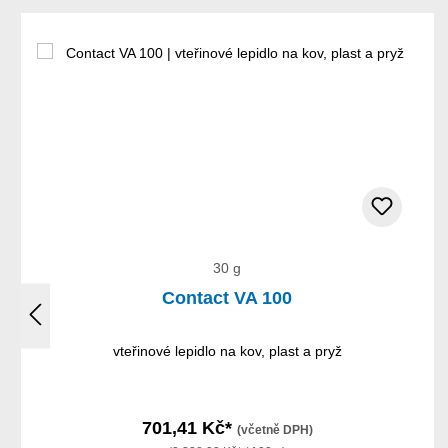
Přeskočit galerii produktů
30 g
Contact VA 100
vteřinové lepidlo na kov, plast a pryž
701,41 Kč*
(včetně DPH)