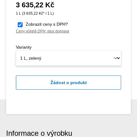
3 635,22 Kč
Běžná cena:
1 L
(3 635,22 Kč* / 1 L)
Zobrazit ceny s DPH?
Ceny včetně DPH, plus doprava
Varianty
Žádost o produkt
Informace o výrobku