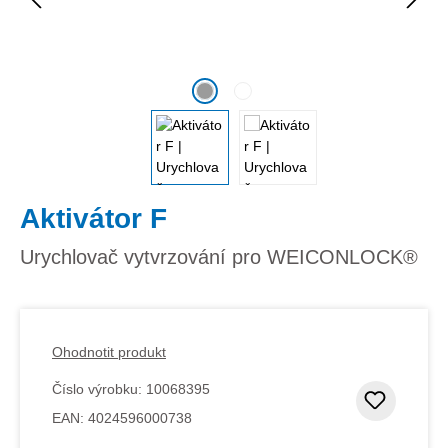
Aktivátor F
Urychlovač vytvrzování pro WEICONLOCK®
Ohodnotit produkt
Číslo výrobku:
10068395
Přidat
EAN:
4024596000738