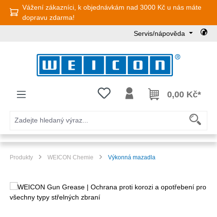
Vážení zákazníci, k objednávkám nad 3000 Kč u nás máte
Přejít na hlavní obsah
dopravu zdarma!
Servis/nápověda
Máte 0 položky v seznamu přání
0,00 Kč*
Produkty
WEICON Chemie
Výkonná mazadla
Přeskočit galerii obrázků