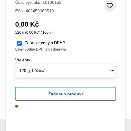
Číslo výrobku:
10106153
Přidat
EAN:
4024596695101
0,00 Kč
Běžná cena:
120 g
(0,00 Kč* / 100 g)
Zobrazit ceny s DPH?
Ceny včetně DPH, plus doprava
Varianty
Žádost o produkt