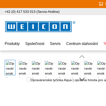
jít na hlavní obsah
Přeskočit na vyhledávání
Přeskočit na hlavní navigaci
+42 (0) 417 533 013 (Servis-Hotline)
Produkty
Společnost
Servis
Centrum stahování
%
Přeskočit galerii obrázků