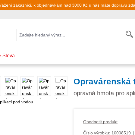
Vážení zákazníci, k objednávkám nad 3000 Kč u nás máte dopravu zd
 Sleva
Opravárenská 
opravná hmota pro apl
Ohodnotit produkt
Číslo výrobku:
10008519
|