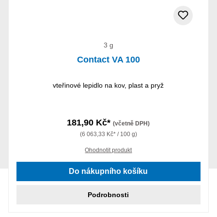
3 g
Contact VA 100
vteřinové lepidlo na kov, plast a pryž
181,90 Kč*
(včetně DPH)
(6 063,33 Kč* / 100 g)
Ohodnotit produkt
Do nákupního košíku
Podrobnosti