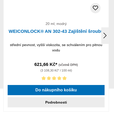
20 ml, modrý
WEICONLOCK® AN 302-43 Zajištění šroubů
střední pevnost, vyšší viskozita, se schválením pro pitnou
vodu
621,66 Kč*
(včetně DPH)
(3 108,30 Kč* / 100 ml)
Průměrné hodnocení 5 z 5 hvězd
Do nákupního košíku
Podrobnosti