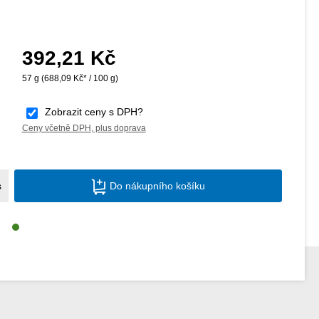
392,21 Kč
Běžná cena:
57 g
(688,09 Kč* / 100 g)
Zobrazit ceny s DPH?
Ceny včetně DPH, plus doprava
Množství produktu: Zadejte požadované m
s
Do nákupního košíku