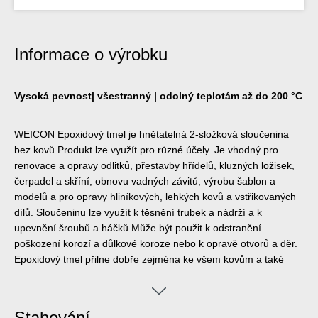
Informace o výrobku
Vysoká pevnost| všestranný | odolný teplotám až do 200 °C
WEICON Epoxidový tmel je hnětatelná 2-složková sloučenina
bez kovů Produkt lze využít pro různé účely. Je vhodný pro
renovace a opravy odlitků, přestavby hřídelů, kluzných ložisek,
čerpadel a skříní, obnovu vadných závitů, výrobu šablon a
modelů a pro opravy hliníkových, lehkých kovů a vstřikovaných
dílů. Sloučeninu lze využít k těsnění trubek a nádrží a k
upevnění šroubů a háčků Může být použit k odstranění
poškození korozí a důlkové koroze nebo k opravě otvorů a děr.
Epoxidový tmel přilne dobře zejména ke všem kovům a také
keramice, sklu, kameni, betonu, dřevu, gumě a mnoha plastům
Po vytvrzení, je WEICON Epoxidový tmel obrobitelný,
lakovatelný a odolný vůči benzínu, oleji, esterům, slané vodě a
Stahování