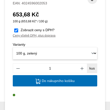
Přidat
EAN:
4024596002053
653,68 Kč
Běžná cena:
100 g
(653,68 Kč* / 100 g)
Zobrazit ceny s DPH?
Ceny včetně DPH, plus doprava
Varianty
Množs
kus
Do nákupního košíku