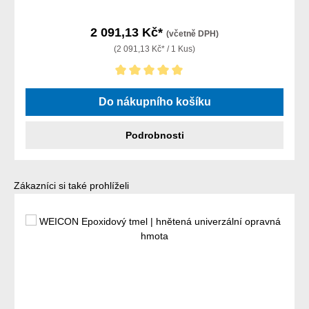
2 091,13 Kč*
(včetně DPH)
(2 091,13 Kč* / 1 Kus)
Průměrné hodnocení 5 z 5 hvězd
Do nákupního košíku
Podrobnosti
Přeskočit galerii produktů
Zákazníci si také prohlíželi