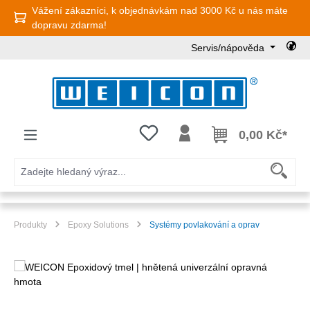
Vážení zákazníci, k objednávkám nad 3000 Kč u nás máte
Přejít na hlavní obsah
dopravu zdarma!
Servis/nápověda
Máte 0 položky v seznamu přání
0,00 Kč*
Produkty
Epoxy Solutions
Systémy povlakování a oprav
Přeskočit galerii obrázků