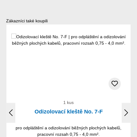
Přeskočit galerii produktů
Zákazníci také koupili
1 kus
Odizolovací kleště No. 7-F
pro odpláštění a odizolování běžných plochých kabelů,
pracovní rozsah 0,75 - 4,0 mm².