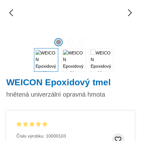
WEICON Epoxidový tmel
hnětená univerzální opravná hmota
Průměrné hodnocení 5 z 5 hvězd
Číslo výrobku:
10000103