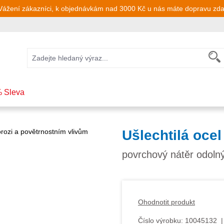
Vážení zákazníci, k objednávkám nad 3000 Kč u nás máte dopravu zd
 Sleva
Ušlechtilá ocel 
povrchový nátěr odolný
Ohodnotit produkt
Číslo výrobku:
10045132
|