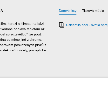
4A
Datové listy
Tisková média
iím, korozi a klimatu na bázi
Ušlechtilá ocel - světlá spre
rátkodobě odolává teplotám až
el sprej „světlou“ lze použít
tina se mimo jiné z chromu,
k opravám poškozených prvků z
ro dekorační účely, pro optické