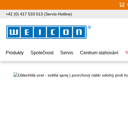
jít na hlavní obsah
Přeskočit na vyhledávání
Přeskočit na hlavní navigaci
+42 (0) 417 533 013 (Servis-Hotline)
Produkty
Společnost
Servis
Centrum stahování
%
Přeskočit galerii obrázků