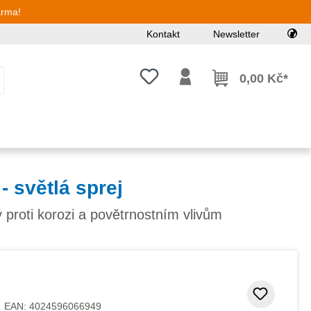
arma!
Kontakt
Newsletter
Máte 0 položky v seznamu přání
0,00 Kč*
- světlá sprej
 proti korozi a povětrnostním vlivům
Přidat
EAN:
4024596066949