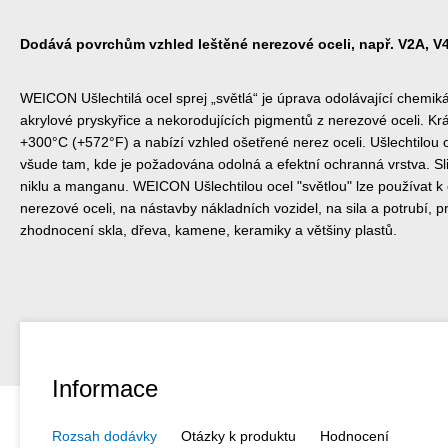
Dodává povrchům vzhled leštěné nerezové oceli, např. V2A, V
WEICON Ušlechtilá ocel sprej „světlá“ je úprava odolávající chemikál
akrylové pryskyřice a nekorodujících pigmentů z nerezové oceli. K
+300°C (+572°F) a nabízí vzhled ošetřené nerez oceli. Ušlechtilou oc
všude tam, kde je požadována odolná a efektní ochranná vrstva. Sli
niklu a manganu. WEICON Ušlechtilou ocel "světlou" lze používat 
nerezové oceli, na nástavby nákladních vozidel, na sila a potrubí, p
zhodnocení skla, dřeva, kamene, keramiky a většiny plastů.
Informace
Rozsah dodávky
Otázky k produktu
Hodnocení