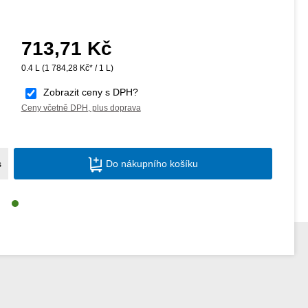
713,71 Kč
Běžná cena:
0.4 L
(1 784,28 Kč* / 1 L)
Zobrazit ceny s DPH?
Ceny včetně DPH, plus doprava
Množství produktu: Zadejte požadované m
s
Do nákupního košíku