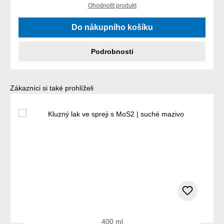
Ohodnotit produkt
Do nákupního košíku
Podrobnosti
Přeskočit galerii produktů
Zákazníci si také prohlíželi
400 ml