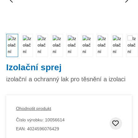
Izolační sprej
izolační a ochranný lak pro těsnění a izolaci
Ohodnotit produkt
Číslo výrobku:
10056614
Přidat
EAN:
4024596076429