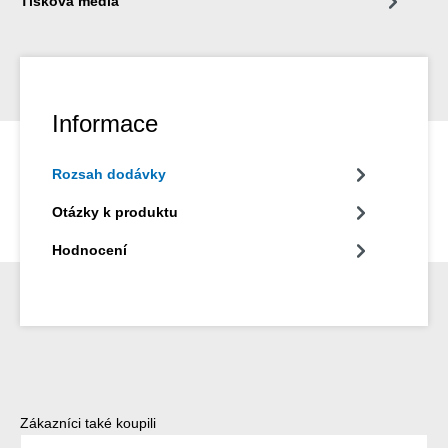
Tisková média
Informace
Rozsah dodávky
Otázky k produktu
Hodnocení
Přeskočit galerii produktů
Zákazníci také koupili