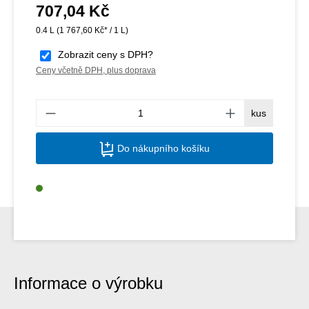
707,04 Kč
Běžná cena:
0.4 L
(1 767,60 Kč* / 1 L)
Zobrazit ceny s DPH?
Ceny včetně DPH, plus doprava
Množs
kus
Do nákupního košíku
Informace o výrobku