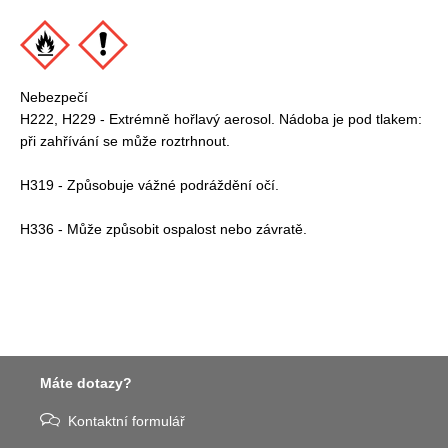
Nebezpečí
H222, H229 - Extrémně hořlavý aerosol. Nádoba je pod tlakem:
při zahřívání se může roztrhnout.
H319 - Způsobuje vážné podráždění očí.
H336 - Může způsobit ospalost nebo závratě.
Máte dotazy?
Kontaktní formulář