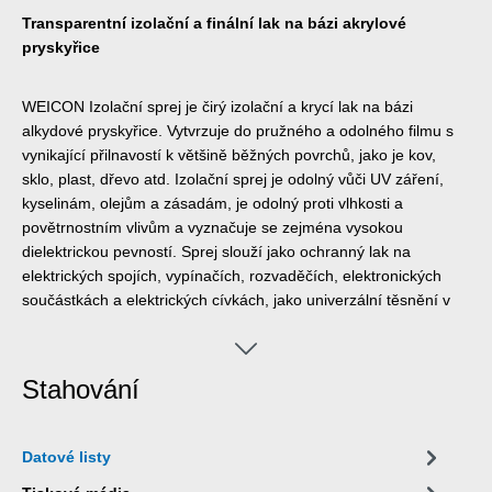
Transparentní izolační a finální lak na bázi akrylové
pryskyřice
WEICON Izolační sprej je čirý izolační a krycí lak na bázi
alkydové pryskyřice. Vytvrzuje do pružného a odolného filmu s
vynikající přilnavostí k většině běžných povrchů, jako je kov,
sklo, plast, dřevo atd. Izolační sprej je odolný vůči UV záření,
kyselinám, olejům a zásadám, je odolný proti vlhkosti a
povětrnostním vlivům a vyznačuje se zejména vysokou
dielektrickou pevností. Sprej slouží jako ochranný lak na
elektrických spojích, vypínačích, rozvaděčích, elektronických
součástkách a elektrických cívkách, jako univerzální těsnění v
elektrotechnice nebo k opravě izolací na elektromotorech,
vinutích a rámech.
Stahování
Datové listy