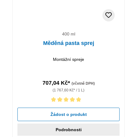
400 ml
Měděná pasta sprej
Montážní spreje
707,04 Kč*
(včetně DPH)
(1 767,60 Kč* / 1 L)
Průměrné hodnocení 5 z 5 hvězd
Žádost o produkt
Podrobnosti