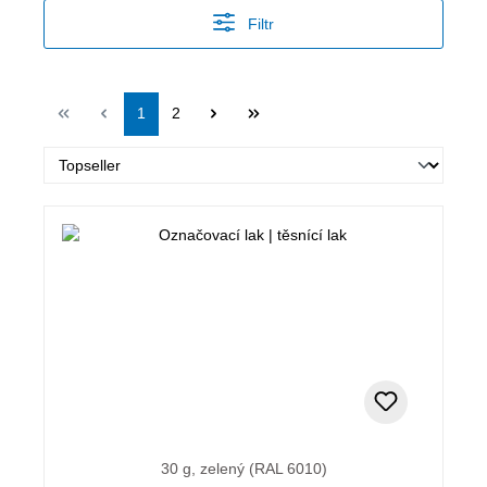
Filtr
Strana
Strana
1
2
30 g, zelený (RAL 6010)