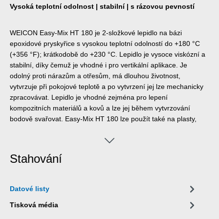
Vysoká teplotní odolnost | stabilní | s rázovou pevností
WEICON Easy-Mix HT 180 je 2-složkové lepidlo na bázi
epoxidové pryskyřice s vysokou teplotní odolností do +180 °C
(+356 °F); krátkodobě do +230 °C. Lepidlo je vysoce viskózní a
stabilní, díky čemuž je vhodné i pro vertikální aplikace. Je
odolný proti nárazům a otřesům, má dlouhou životnost,
vytvrzuje při pokojové teplotě a po vytvrzení jej lze mechanicky
zpracovávat. Lepidlo je vhodné zejména pro lepení
kompozitních materiálů a kovů a lze jej během vytvrzování
bodově svařovat. Easy-Mix HT 180 lze použít také na plasty,
keramiku, sklo, kámen nebo dřevo a je vhodný pro lepení tam,
kde je třeba překonat větší tolerance. Díky speciálním plnivům je
dosaženo nekolísavého a spolehlivého lepicího spoje o tloušťce
Stahování
nejméně 0,20 - 0,25 mm. To umožňuje lepení komponentů,
které jsou po vytvrzení termolakované (práškové lakování).
Dávkovač Easy-Mix D 50 je nutný pro zpracování produktů
Datové listy
Easy-Mix v 50ml kartuších.
Tisková média