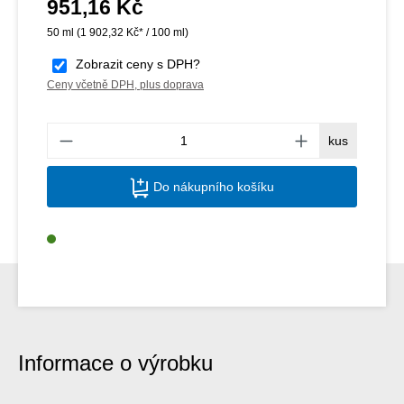
951,16 Kč
Běžná cena:
50 ml
(1 902,32 Kč* / 100 ml)
Zobrazit ceny s DPH?
Ceny včetně DPH, plus doprava
Množs
kus
Do nákupního košíku
Informace o výrobku