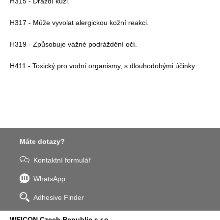
H315 - Dráždí kůži.
H317 - Může vyvolat alergickou kožní reakci.
H319 - Způsobuje vážné podráždění očí.
H411 - Toxický pro vodní organismy, s dlouhodobými účinky.
Máte dotazy?
Kontaktní formulář
WhatsApp
Adhesive Finder
WEICON Czech Republic s.r.o.