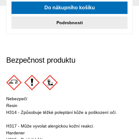
Průměrné hodnocení 5 z 5 hvězd
Do nákupního košíku
Podrobnosti
Bezpečnost produktu
Nebezpečí
Resin
H314 - Způsobuje těžké poleptání kůže a poškození očí.
H317 - Může vyvolat alergickou kožní reakci.
Hardener