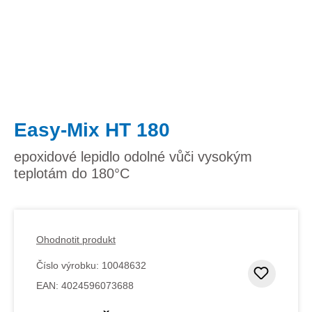
Easy-Mix HT 180
epoxidové lepidlo odolné vůči vysokým
teplotám do 180°C
Ohodnotit produkt
Číslo výrobku:
10048632
Přidat
EAN:
4024596073688