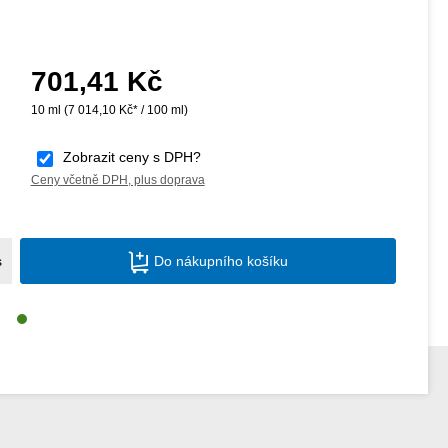
701,41 Kč
Běžná cena:
10 ml
(7 014,10 Kč* / 100 ml)
Zobrazit ceny s DPH?
Ceny včetně DPH, plus doprava
Množství produktu: Zadejte požadované m
s
Do nákupního košíku