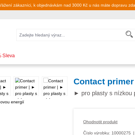
Vážení zákazníci, k objednávkám nad 3000 Kč u nás máte dopravu zd
 Sleva
Contact primer
► pro plasty s nízkou 
Ohodnotit produkt
Číslo výrobku:
10000275
|