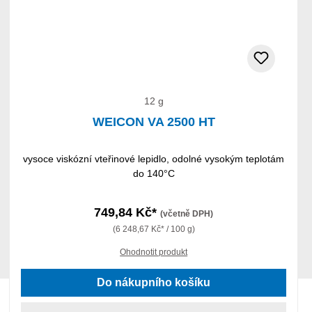
12 g
WEICON VA 2500 HT
vysoce viskózní vteřinové lepidlo, odolné vysokým teplotám
do 140°C
749,84 Kč*
(včetně DPH)
(6 248,67 Kč* / 100 g)
Ohodnotit produkt
Do nákupního košíku