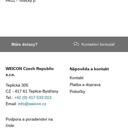
H411 - Toxický p
Máte dotazy?
Kontaktní formulář
WEICON Czech Republic
Nápověda a kontakt
s.r.o.
Kontakt
Platba a doprava
Teplická 305
CZ - 417 61 Teplice-Bystřany
Pobočky
Tel.:
+42 (0) 417 533 013
Email:
info@weicon.cz
Podpora a poradenství na
čísle: