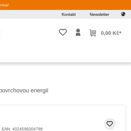
arma!
Kontakt
Newsletter
Máte 0 položky v seznamu přání
0,00 Kč*
povrchovou energií
Přidat
EAN:
4024596004798