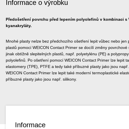
Informace o výrobku
Předošetření povrchu před lepením polyolefinů v kombinaci 
kyanakryláty.
Mnohé plasty nelze bez předchozího ošetření lepit vůbec nebo jen
plastů pomocí WEICON Contact Primer se docílí změny povrchové s
jinak obtížně slepitelných plastů, např. polyetylénu (PE) a polyprop
polyolefinů. Po ošetření pomocí WEICON Contact Primer lze lepit t
elastomery (TPE), PTFE a tedy také příbuzné plasty jako jsou např.
WEICON Contact Primer lze lepit také moderní termoplastické elas
příbuzné plasty jako jsou např. silikony.
Informace