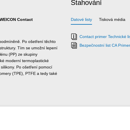
Stahování
s WEICON Contact
Datové listy
Tisková média
Contact primer Technické li
 podmíněně. Po ošetření těchto
Bezpečnostní list CA Primer
truktury. Tím se umožní lepení
ylénu (PP) ze skupiny
aké moderní termoplastické
 silikony. Po ošetření pomocí
tomery (TPE), PTFE a tedy také