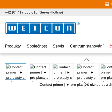
jít na hlavní obsah
Přeskočit na vyhledávání
Přeskočit na hlavní navigaci
+42 (0) 417 533 013 (Servis-Hotline)
Produkty
Společnost
Servis
Centrum stahování
%
Přeskočit galerii obrázků