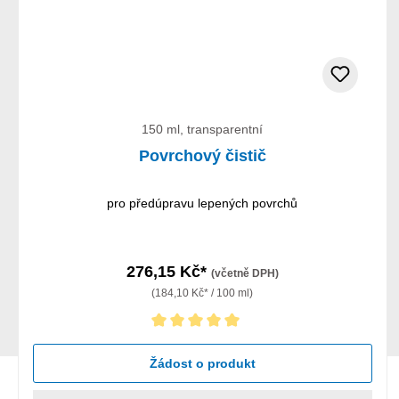
150 ml, transparentní
Povrchový čistič
pro předúpravu lepených povrchů
276,15 Kč*
(včetně DPH)
(184,10 Kč* / 100 ml)
Průměrné hodnocení 5 z 5 hvězd
Žádost o produkt