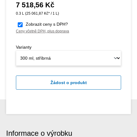
7 518,56 Kč
Běžná cena:
0.3 L
(25 061,87 Kč* / 1 L)
Zobrazit ceny s DPH?
Ceny včetně DPH, plus doprava
Varianty
Žádost o produkt
Informace o výrobku