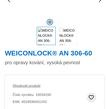
WEICONLOCK® AN 306-60
pro opravy kování, vysoká pevnost
Ohodnotit produkt
Číslo výrobku:
10034150
Přidat
EAN:
4024596041243