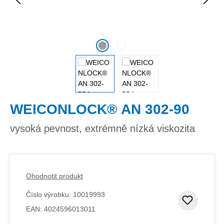
WEICONLOCK® AN 302-90
vysoká pevnost, extrémně nízká viskozita
Ohodnotit produkt
Číslo výrobku:
10019993
Přidat
EAN:
4024596013011