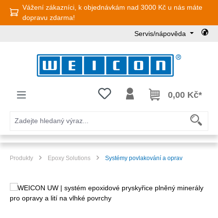
Vážení zákazníci, k objednávkám nad 3000 Kč u nás máte
Přejít na hlavní obsah
dopravu zdarma!
Servis/nápověda
Máte 0 položky v seznamu přání
0,00 Kč*
Produkty
Epoxy Solutions
Systémy povlakování a oprav
Přeskočit galerii obrázků