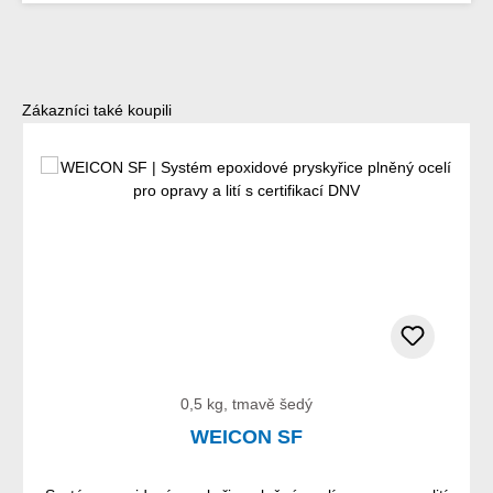
Přeskočit galerii produktů
Zákazníci také koupili
0,5 kg, tmavě šedý
WEICON SF