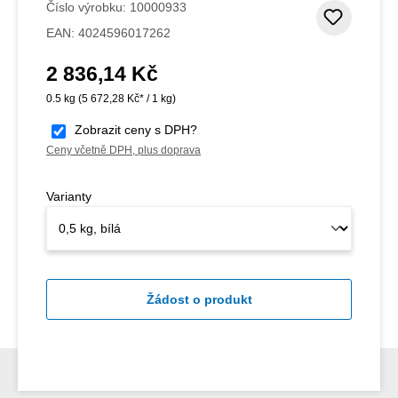
Číslo výrobku:
10000933
Přidat
EAN:
4024596017262
2 836,14 Kč
Běžná cena:
0.5 kg
(5 672,28 Kč* / 1 kg)
Zobrazit ceny s DPH?
Ceny včetně DPH, plus doprava
Varianty
Žádost o produkt