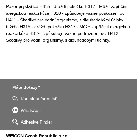
Pozor pryskyřice H315 - dráždí pokožku H317 - Může zapříčinit
alergickou reakci kůže H318 - způsobuje vážné poškození očí
H411 - Škodlivý pro vodní organismy, s dlouhodobými účinky.
tužidlo H315 - dráždí pokožku H317 - Může zapříčinit alergickou
reakci kůže H319 - způsobuje vážné podráždění očí H412 -
Škodlivý pro vodní organismy, s dlouhodobými účinky.
Máte dotazy?
Kontaktní formulář
WhatsApp
Adhesive Finder
WEICON Czech Republic s.r.o.