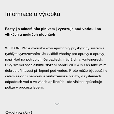
Informace o výrobku
Pasty | s minerálním plnivem | vytvrzuje pod vodou i na
vlhkých a mokrých plochách
WEICON UW je dvousložkový epoxidový pryskyřičný systém s
rychlým vytvrzováním. Je zvláště vhodný pro opravy a opravy,
například na potrubích, čerpadlech, nádržích a kontejnerech.
Díky svému speciálnímu složení nabízí WEICON UW také velmi
dobrou přilnavost při lepení pod vodou. Proto může být použit v
celém sektoru námořní a vnitrozemské plavby, v systémech
odpadních vod a ve všech aplikacích, kde vlhkost způsobuje
potíže v procesu lepení.
Stahování