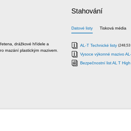
Stahování
Datové listy
Tisková média
vřetena, drážkové hřídele a
AL-T Technické listy
(248,53
 pro mazání plastickým mazivem.
Vysoce výkonné mazivo AL-T
Bezpečnostní list AL T Hig