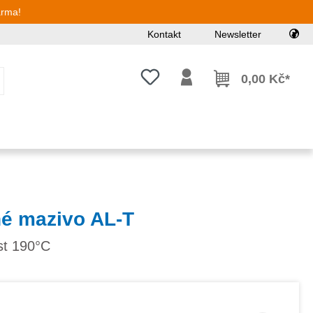
arma!
Kontakt
Newsletter
Máte 0 položky v seznamu přání
0,00 Kč*
é mazivo AL-T
st 190°C