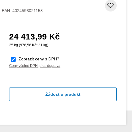
Přidat
EAN:
4024596021153
24 413,99 Kč
Běžná cena:
25 kg
(976,56 Kč* / 1 kg)
Zobrazit ceny s DPH?
Ceny včetně DPH, plus doprava
Žádost o produkt