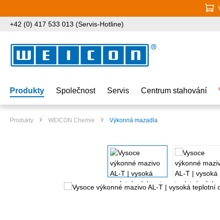
jít na hlavní obsah
Přeskočit na vyhledávání
Přeskočit na hlavní navigaci
+42 (0) 417 533 013 (Servis-Hotline)
Produkty
Společnost
Servis
Centrum stahování
Produkty
WEICON Chemie
Výkonná mazadla
Přeskočit galerii obrázků