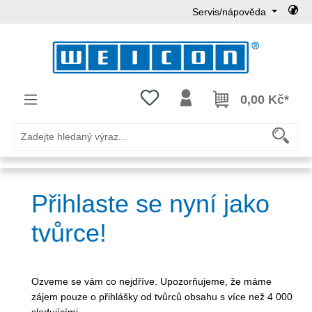
Servis/nápověda
Přejít na hlavní obsah
Máte 0 položky v seznamu přání
0,00 Kč*
Přihlaste se nyní jako
tvůrce!
Ozveme se vám co nejdříve. Upozorňujeme, že máme
zájem pouze o přihlášky od tvůrců obsahu s více než 4 000