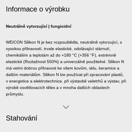
Informace o výrobku
Neutrálně vytvrzující | fungicidní
WEICON Silikon N je bez rozpouštědla, neutrálně vytvrzující, s
vysokou přilnavostí, trvale elastické, odolávající stárnutí,
chemikáliím a teplotám až do +180 °C (+356 °F), extrémně
elastické (Roztažnost 550%) a univerzálně použitelné. Silikon N
má velmi dobrou přilnavost ke všem kovům, sklu, keramice a
dalším materiálům. Silikon N lze používat při zpracování plastů,
v energetice a elektrotechnice, při výstavbě veletrhů a výstav, při
výrobě osvětlovacích těles a v mnoha dalších oblastech
průmyslu.
Stahování