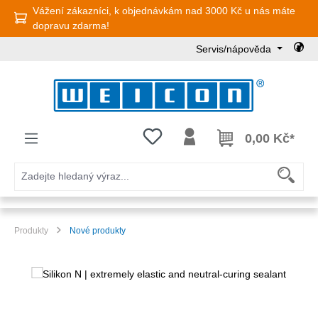
Vážení zákazníci, k objednávkám nad 3000 Kč u nás máte
Přejít na hlavní obsah
dopravu zdarma!
Servis/nápověda
Máte 0 položky v seznamu přání
0,00 Kč*
Produkty
Nové produkty
Přeskočit galerii obrázků