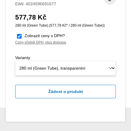
Přidat
EAN:
4024596691677
577,78 Kč
Běžná cena:
280 ml (Green Tube)
(577,78 Kč* / 280 ml (Green Tube))
Zobrazit ceny s DPH?
Ceny včetně DPH, plus doprava
Varianty
Žádost o produkt