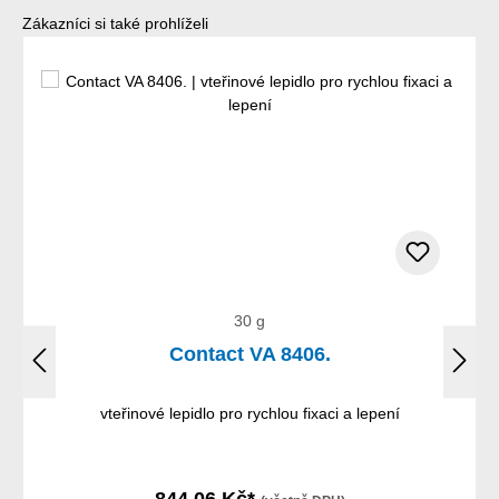
Přeskočit galerii produktů
Zákazníci si také prohlíželi
30 g
Contact VA 8406.
vteřinové lepidlo pro rychlou fixaci a lepení